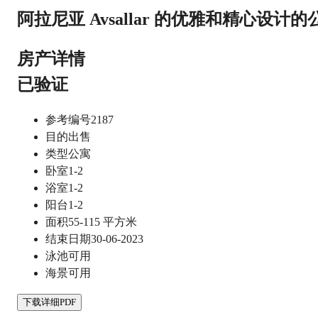
阿拉尼亚 Avsallar 的优雅和精心设计的
房产详情
已验证
参考编号
2187
目的
出售
类型
公寓
卧室
1-2
浴室
1-2
阳台
1-2
面积
55-115
平方米
结束日期
30-06-2023
泳池
可用
海景
可用
下载详细PDF