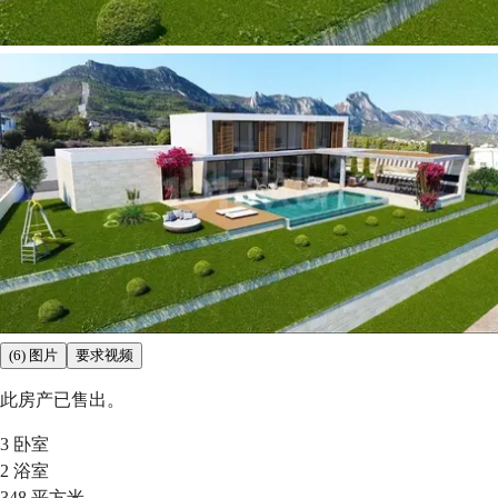
(6) 图片
要求视频
此房产已售出。
3
卧室
2
浴室
348
平方米