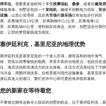
停车位
。需要更多放松吗？享受
按摩浴缸
、
桑拿
，或者在
健身房
锻炼身体。别墅还包括一个
发电机
，确保不间断电力供应，
安全
设施
，让您心安理得，且距离
市场
和
游乐场
仅有短短步行的距
离。距离城市仅2.8公里，距离购物中心2公里，距离海滩1公
里，距离机场63公里，便利就在你身边。此外，别墅适合分期付
款，让您的梦想家园成为现实。
塞伊廷利克，基里尼亚的地理优势
塞伊廷利克是基里尼亚的一个迷人区域，拥有温和的地中海气
候，营造出四季愉悦的氛围。享受丰富的当地景点，包括历史遗
址、海滨活动和充满活力的文化体验。生活方式完美结合了宁静
与兴奋，周围环境优美，自然景观与现代设施兼备。基里尼亚本
身以其迷人的港口、繁忙的市中心和可爱的海岸线而著称。
您的新家在等待着您
不要错过拥有这栋令人惊叹的别墅的机会，位于塞伊廷利克，基