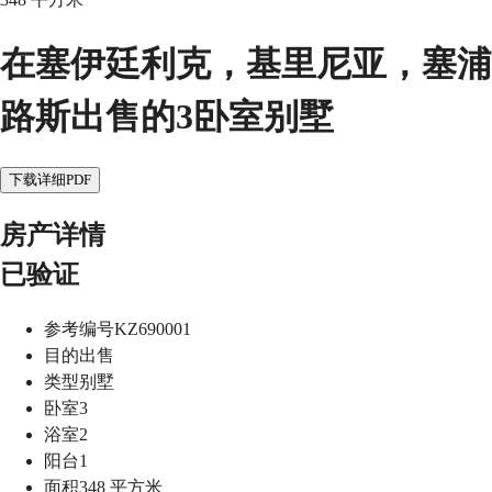
在塞伊廷利克，基里尼亚，塞浦
路斯出售的3卧室别墅
下载详细PDF
房产详情
已验证
参考编号
KZ690001
目的
出售
类型
别墅
卧室
3
浴室
2
阳台
1
面积
348
平方米