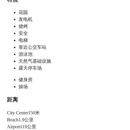
花园
发电机
烧烤
安全
电梯
靠近公交车站
游泳池
天然气基础设施
露天停车场
健身房
操场
距离
City Center
150米
Beach
1.9公里
Airport
119公里