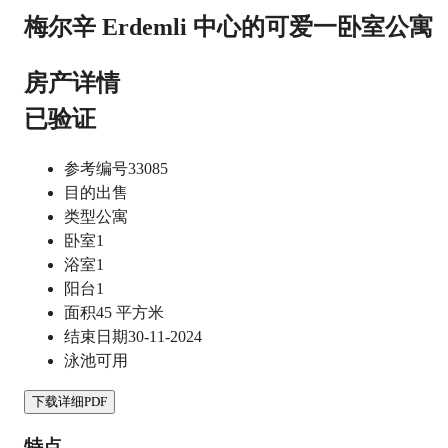
梅尔辛 Erdemli 中心的可爱一卧室公寓
房产详情
已验证
参考编号
33085
目的
出售
类型
公寓
卧室
1
浴室
1
阳台
1
面积
45
平方米
结束日期
30-11-2024
泳池
可用
下载详细PDF
特点