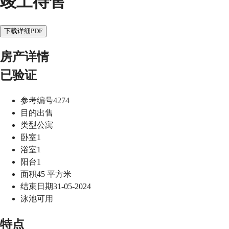
竣工待售
下载详细PDF
房产详情
已验证
参考编号
4274
目的
出售
类型
公寓
卧室
1
浴室
1
阳台
1
面积
45
平方米
结束日期
31-05-2024
泳池
可用
特点