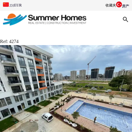
EUR
收藏夹
ZH
房产
Ref:
4274