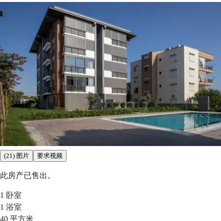
(21) 图片
要求视频
此房产已售出。
1
卧室
1
浴室
40
平方米