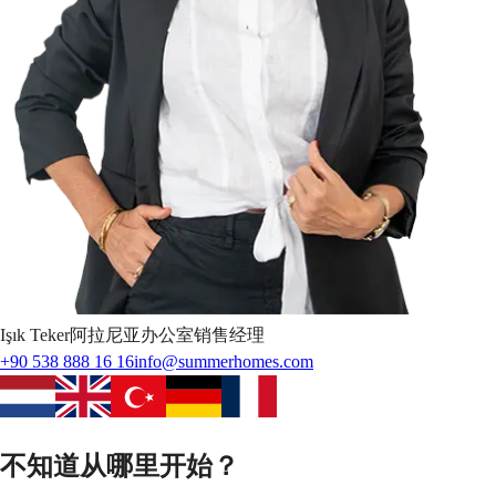
Işık
Teker
阿拉尼亚办公室销售经理
+90 538 888 16 16
info@summerhomes.com
不知道从哪里开始？