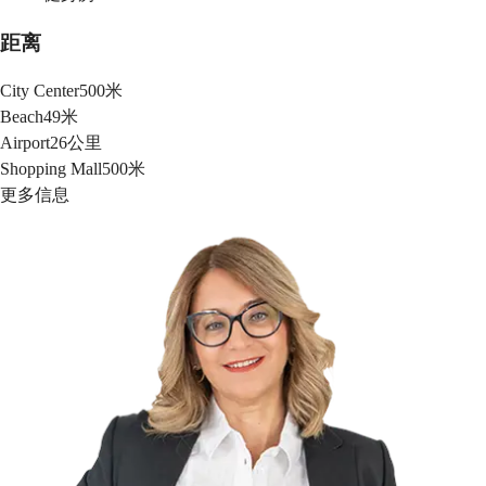
距离
City Center
500米
Beach
49米
Airport
26公里
Shopping Mall
500米
更多信息