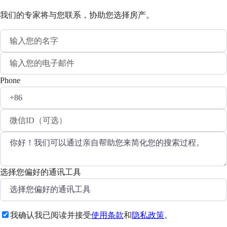
我们的专家将与您联系，协助您选择房产。
Phone
选择您偏好的通讯工具
我确认我已阅读并接受
使用条款
和
隐私政策
。