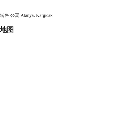
发送
转售 公寓 Alanya, Kargicak
地图