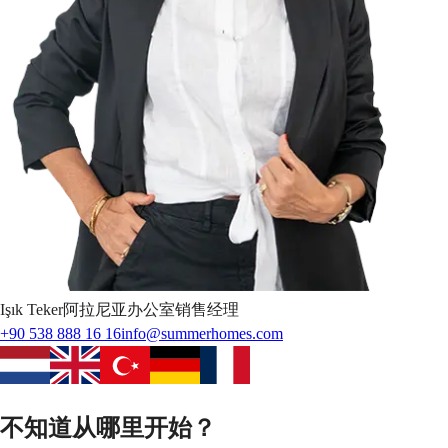
Işık
Teker
阿拉尼亚办公室销售经理
+90 538 888 16 16
info@summerhomes.com
不知道从哪里开始？