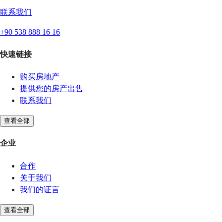
联系我们
+90 538 888 16 16
快速链接
购买房地产
提供您的房产出售
联系我们
查看全部
企业
合作
关于我们
我们的证言
查看全部