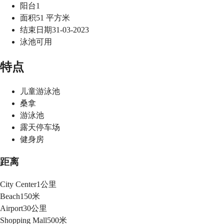
阳台
1
面积
51
平方米
结束日期
31-03-2023
泳池
可用
特点
儿童游泳池
桑拿
游泳池
露天停车场
健身房
距离
City Center
1公里
Beach
150米
Airport
30公里
Shopping Mall
500米