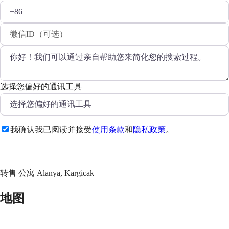
选择您偏好的通讯工具
我确认我已阅读并接受
使用条款
和
隐私政策
。
发送
转售 公寓 Alanya, Kargicak
地图