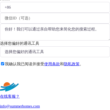
选择您偏好的通讯工具
我确认我已阅读并接受
使用条款
和
隐私政策
。
发送
在线客服？
info@summerhomes.com