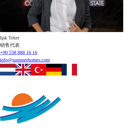
Işık
Teker
销售代表
+90 538 888 16 16
info@summerhomes.com