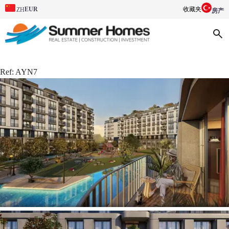
EUR
收藏夹
ZH
房产
Ref:
AYN7