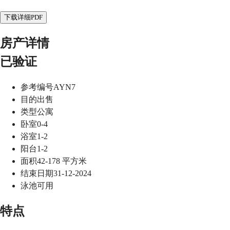
下载详细PDF
房产详情
已验证
参考编号
AYN7
目的
出售
类型
公寓
卧室
0-4
浴室
1-2
阳台
1-2
面积
42-178
平方米
结束日期
31-12-2024
泳池
可用
特点