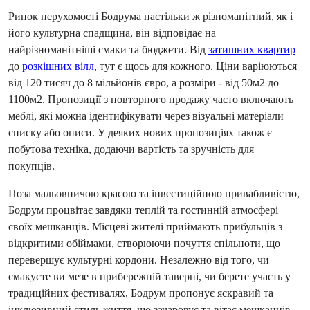
Ринок нерухомості Бодрума настільки ж різноманітний, як і 
його культурна спадщина, він відповідає на 
найрізноманітніші смаки та бюджети. Від 
затишних квартир
до 
розкішних вілл
, тут є щось для кожного. Ціни варіюються 
від 120 тисяч до 8 мільйонів євро, а розміри - від 50м2 до 
1100м2. Пропозиції з повторного продажу часто включають 
меблі, які можна ідентифікувати через візуальні матеріали 
списку або описи. У деяких нових пропозиціях також є 
побутова техніка, додаючи вартість та зручність для 
покупців.
Поза мальовничою красою та інвестиційною привабливістю, 
Бодрум процвітає завдяки теплій та гостинній атмосфері 
своїх мешканців. Місцеві жителі приймають прибульців з 
відкритими обіймами, створюючи почуття спільноти, що 
перевершує культурні кордони. Незалежно від того, чи 
смакуєте ви мезе в прибережній таверні, чи берете участь у 
традиційних фестивалях, Бодрум пропонує яскравий та 
інклюзивний стиль життя, що зачаровує та вітає мешканців 