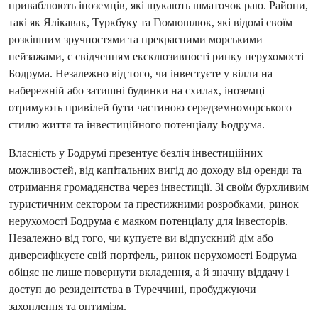
приваблюють іноземців, які шукають шматочок раю. Райони, 
такі як Ялікавак, Туркбуку та Гюмюшлюк, які відомі своїм 
розкішним зручностями та прекрасними морськими 
пейзажами, є свідченням ексклюзивності ринку нерухомості 
Бодрума. Незалежно від того, чи інвестуєте у вілли на 
набережній або затишні будинки на схилах, іноземці 
отримують привілей бути частиною середземноморського 
стилю життя та інвестиційного потенціалу Бодрума.
Власність у Бодрумі презентує безліч інвестиційних 
можливостей, від капітальних вигід до доходу від оренди та 
отримання громадянства через інвестиції. Зі своїм бурхливим 
туристичним сектором та престижними розробками, ринок 
нерухомості Бодрума є маяком потенціалу для інвесторів. 
Незалежно від того, чи купуєте ви відпускний дім або 
диверсифікуєте свій портфель, ринок нерухомості Бодрума 
обіцяє не лише повернути вкладення, а й значну віддачу і 
доступ до резидентства в Туреччині, пробуджуючи 
захоплення та оптимізм.