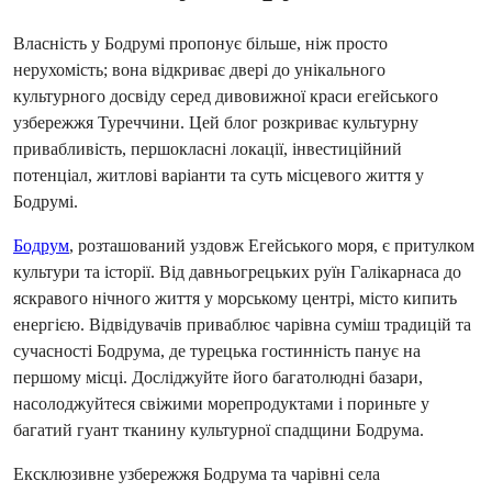
Власність у Бодрумі пропонує більше, ніж просто 
нерухомість; вона відкриває двері до унікального 
культурного досвіду серед дивовижної краси егейського 
узбережжя Туреччини. Цей блог розкриває культурну 
привабливість, першокласні локації, інвестиційний 
потенціал, житлові варіанти та суть місцевого життя у 
Бодрумі.
Бодрум
, розташований уздовж Егейського моря, є притулком 
культури та історії. Від давньогрецьких руїн Галікарнаса до 
яскравого нічного життя у морському центрі, місто кипить 
енергією. Відвідувачів приваблює чарівна суміш традицій та 
сучасності Бодрума, де турецька гостинність панує на 
першому місці. Досліджуйте його багатолюдні базари, 
насолоджуйтеся свіжими морепродуктами і пориньте у 
багатий гуант тканину культурної спадщини Бодрума.
Ексклюзивне узбережжя Бодрума та чарівні села 