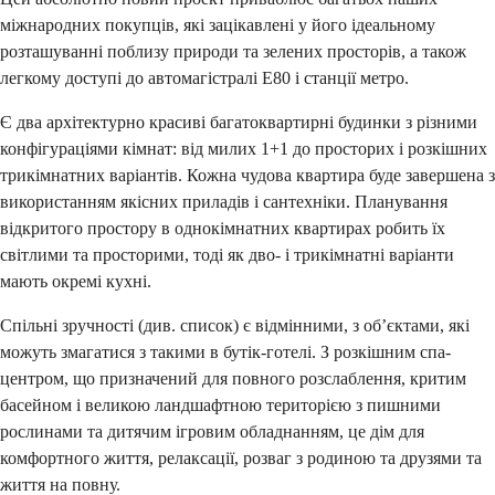
міжнародних покупців, які зацікавлені у його ідеальному
розташуванні поблизу природи та зелених просторів, а також
легкому доступі до автомагістралі E80 і станції метро.
Є два архітектурно красиві багатоквартирні будинки з різними
конфігураціями кімнат: від милих 1+1 до просторих і розкішних
трикімнатних варіантів. Кожна чудова квартира буде завершена з
використанням якісних приладів і сантехніки. Планування
відкритого простору в однокімнатних квартирах робить їх
світлими та просторими, тоді як дво- і трикімнатні варіанти
мають окремі кухні.
Спільні зручності (див. список) є відмінними, з об’єктами, які
можуть змагатися з такими в бутік-готелі. З розкішним спа-
центром, що призначений для повного розслаблення, критим
басейном і великою ландшафтною територією з пишними
рослинами та дитячим ігровим обладнанням, це дім для
комфортного життя, релаксації, розваг з родиною та друзями та
життя на повну.