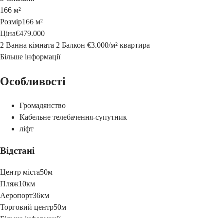
166 м²
Розмір
166 м²
Ціна
€479.000
2 Ванна кімната
2 Балкон
€3.000
/
м²
квартира
Більше інформації
Особливості
Громадянство
Кабельне телебачення-супутник
ліфт
Відстані
Центр міста
50м
Пляж
10км
Аеропорт
36км
Торговий центр
50м