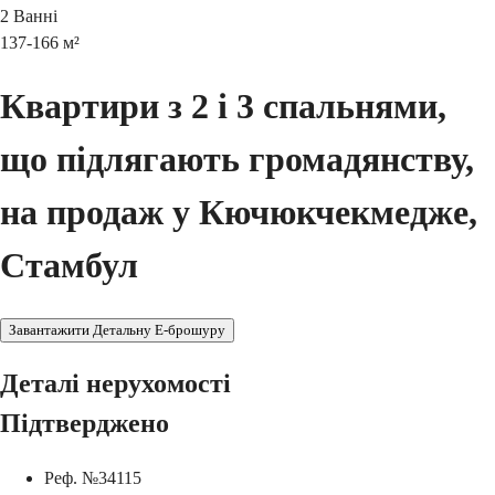
2
Ванні
137-166
м²
Квартири з 2 і 3 спальнями,
що підлягають громадянству,
на продаж у Кючюкчекмедже,
Стамбул
Завантажити Детальну E-брошуру
Деталі нерухомості
Підтверджено
Реф. №
34115