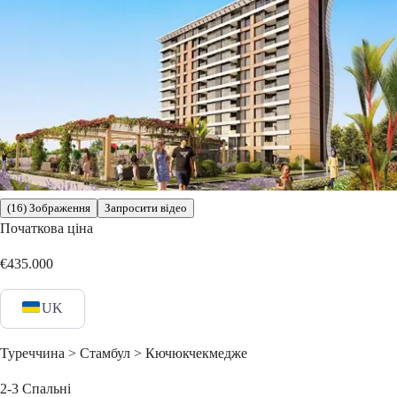
(16) Зображення
Запросити відео
Початкова ціна
€435.000
UK
Туреччина > Стамбул > Кючюкчекмедже
2-3
Спальні