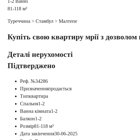
1-2
Ванні
81-118
м²
Туреччина > Стамбул > Малтепе
Купіть свою квартиру мрії з дозволом 
Деталі нерухомості
Підтверджено
Реф. №
34286
Призначення
продається
Тип
квартира
Спальня
1-2
Ванна кімната
1-2
Балкон
1-2
Розмір
81-118
м²
Дата закінчення
30-06-2025