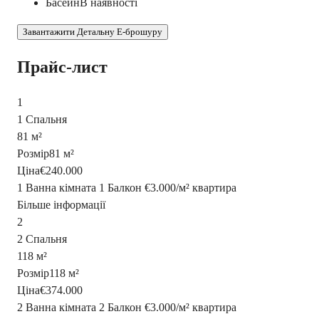
Басейн
В наявності
Завантажити Детальну E-брошуру
Прайс-лист
1
1 Спальня
81 м²
Розмір
81 м²
Ціна
€240.000
1 Ванна кімната
1 Балкон
€3.000
/
м²
квартира
Більше інформації
2
2 Спальня
118 м²
Розмір
118 м²
Ціна
€374.000
2 Ванна кімната
2 Балкон
€3.000
/
м²
квартира