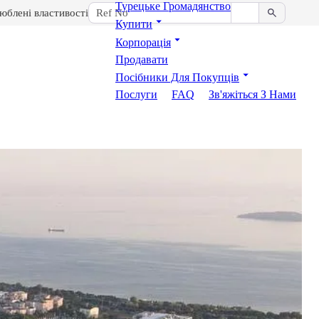
Турецьке Громадянство
юблені властивості
Купити
Корпорація
Продавати
Посібники Для Покупців
Послуги
FAQ
Зв'яжіться З Нами