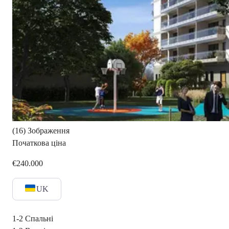
(16) Зображення
Початкова ціна
€240.000
UK
1-2
Спальні