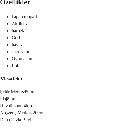
Özellikler
kapalı otopark
Akıllı ev
barbekü
Golf
havuz
spor salonu
Oyun alanı
Lobi
Mesafeler
Şehir Merkezi
5km
Plaj
8km
Havalimanı
24km
Alışveriş Merkezi
200m
Daha Fazla Bilgi