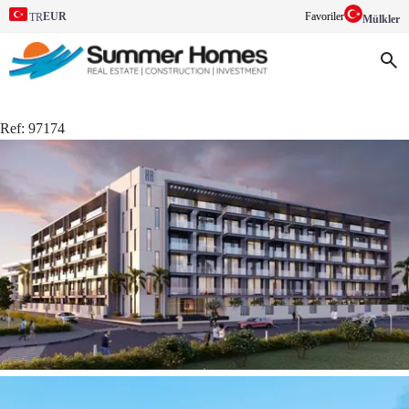
EUR
Favoriler
TR
Mülkler
Ref:
97174