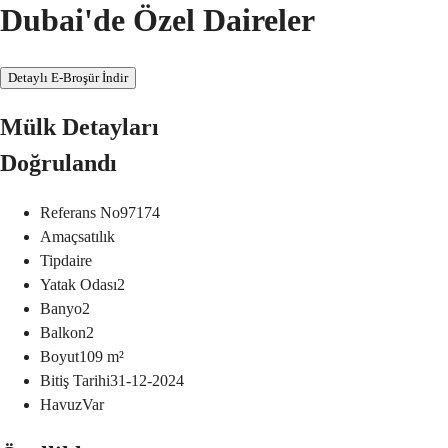
Dubai'de Özel Daireler
Detaylı E-Broşür İndir
Mülk Detayları
Doğrulandı
Referans No
97174
Amaç
satılık
Tip
daire
Yatak Odası
2
Banyo
2
Balkon
2
Boyut
109
m²
Bitiş Tarihi
31-12-2024
Havuz
Var