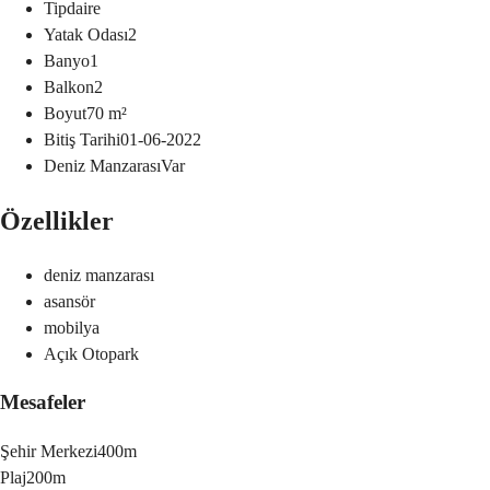
Tip
daire
Yatak Odası
2
Banyo
1
Balkon
2
Boyut
70
m²
Bitiş Tarihi
01-06-2022
Deniz Manzarası
Var
Özellikler
deniz manzarası
asansör
mobilya
Açık Otopark
Mesafeler
Şehir Merkezi
400m
Plaj
200m