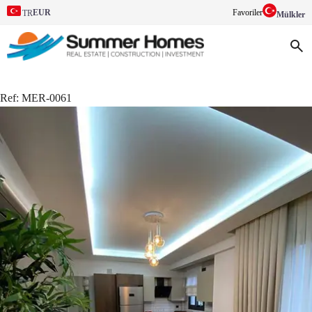
EUR
Favoriler
TR
Mülkler
Ref:
MER-0061