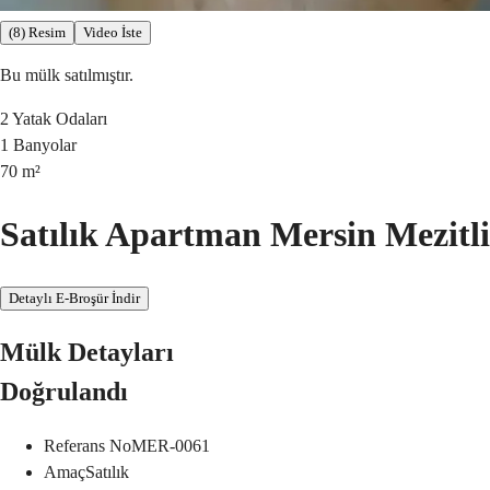
(8) Resim
Video İste
Bu mülk satılmıştır.
2
Yatak Odaları
1
Banyolar
70
m²
Satılık Apartman Mersin Mezitli
Detaylı E-Broşür İndir
Mülk Detayları
Doğrulandı
Referans No
MER-0061
Amaç
Satılık