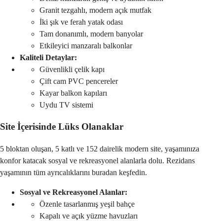
Granit tezgahlı, modern açık mutfak
İki şık ve ferah yatak odası
Tam donanımlı, modern banyolar
Etkileyici manzaralı balkonlar
Kaliteli Detaylar:
Güvenlikli çelik kapı
Çift cam PVC pencereler
Kayar balkon kapıları
Uydu TV sistemi
Site İçerisinde Lüks Olanaklar
5 bloktan oluşan, 5 katlı ve 152 dairelik modern site, yaşamınıza 
konfor katacak sosyal ve rekreasyonel alanlarla dolu. Rezidans 
yaşamının tüm ayrıcalıklarını buradan keşfedin.
Sosyal ve Rekreasyonel Alanlar:
Özenle tasarlanmış yeşil bahçe
Kapalı ve açık yüzme havuzları