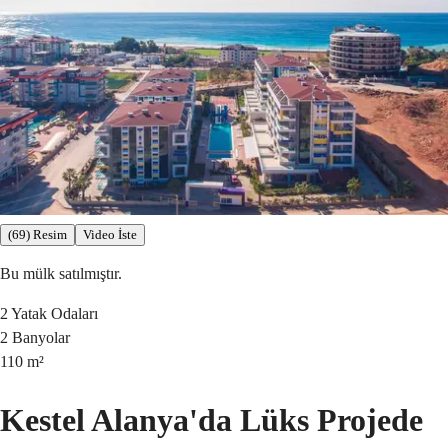
(69) Resim
Video İste
Bu mülk satılmıştır.
2
Yatak Odaları
2
Banyolar
110
m²
Kestel Alanya'da Lüks Projede