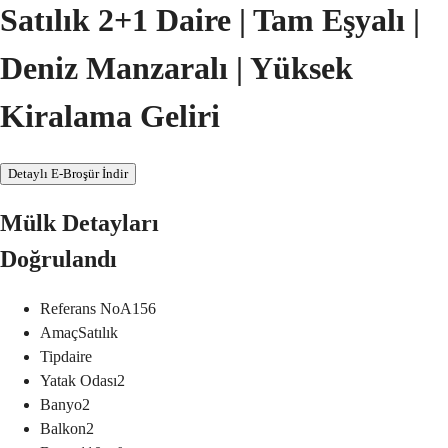
Satılık 2+1 Daire | Tam Eşyalı |
Deniz Manzaralı | Yüksek
Kiralama Geliri
Detaylı E-Broşür İndir
Mülk Detayları
Doğrulandı
Referans No
A156
Amaç
Satılık
Tip
daire
Yatak Odası
2
Banyo
2
Balkon
2