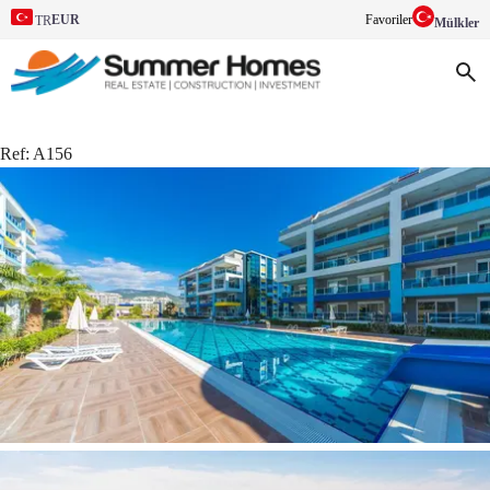
EUR
Favoriler
TR
Mülkler
Ref:
A156