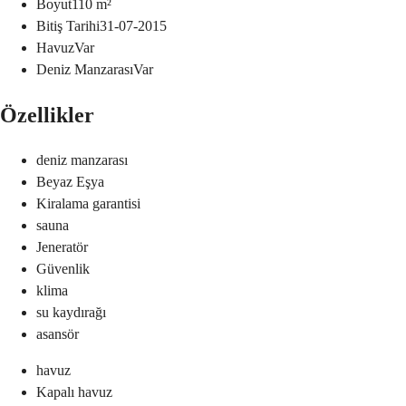
Boyut
110
m²
Bitiş Tarihi
31-07-2015
Havuz
Var
Deniz Manzarası
Var
Özellikler
deniz manzarası
Beyaz Eşya
Kiralama garantisi
sauna
Jeneratör
Güvenlik
klima
su kaydırağı
asansör
havuz
Kapalı havuz