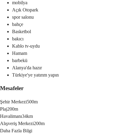
mobilya
Açık Otopark
spor salonu
bahçe
Basketbol
bakıcı
Kablo tv-uydu
Hamam
barbekü
Alanya'da hazır
Türkiye'ye yatırım yapın
Mesafeler
Şehir Merkezi
500m
Plaj
200m
Havalimanı
34km
Alışveriş Merkezi
200m
Daha Fazla Bilgi