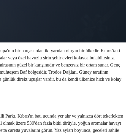
nın bir parçası olan iki yarıdan oluşan bir ülkedir. Kıbrıs'taki 
r veya özel havuzlu şirin şehir evleri kolayca bulabilirsiniz. 
mirasının güzel bir karışımıdır ve benzersiz bir ortam sunar. Genç 
n, muhteşem Baf bölgesidir. Trodos Dağları, Güney tarafının 
nlük direkt uçuşlar vardır, bu da kendi ülkenize hızlı ve kolay 
li Parkı, Kıbrıs'ın batı ucunda yer alır ve yalnızca dört tekerlekten 
il olmak üzere 530'dan fazla bitki türüyle, yoğun aromalar havayı 
etta caretta yuvalarını görün. Yaz ayları boyunca, geceleri sahile 