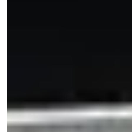
Işık Teker
Satış Müdürü
Telefon/Whatsapp
+90 538 888 16 16
Uzman Destek
Sadece bir tık uzağınızda.
Işık Teker
Satış Müdürü
Telefon/Whatsapp
+90 538 888 16 16
Uzman Destek
Sadece bir tık uzağınızda.
33 Fotoğrafı Görüntüle