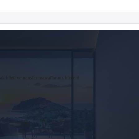
bileti ve transfer masraflarınız bizden!