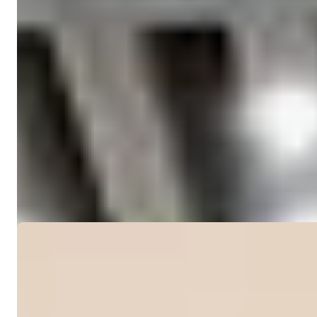
Fiyat
€1.342.000
Yatak Odaları
:
3
Banyolar
:
4
Alan
:
302
m²
Kuzey Kıbrıs > Girne > Çatalköy
Catalköy, Girne'de Yeniden Satış 3 Yatak
Catalköy, Girne'de spa, havuz ve deniz manzaralı lüks 3 yatak odalı v
Detaylar
E-posta
Beni Ara
Beni Ara
Ref:
RKB1001V