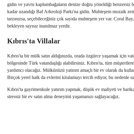
gidin ve yavru kaplumbağaların denize doğru yöneldiği benzersiz bir
kadar uzandığı Baf Arkeoloji Parkı'na gidin. Muhteşem mozaik zemin
tarzınızsa, seçebileceğiniz çok sayıda muhteşem yer var. Coral Bay,
bekleyen sayısız inanılmaz yerdir.
Kıbrıs'ta Villalar
Kıbrıs'ta bir mülk satın aldığınızda, orada özgürce yaşamak için va
bölgesinde Türk vatandaşlığı alabilirsiniz. Kıbrıs'ta, tüm müşter
yardımcı olacağız. Mülkünüzü yatırım amaçlı bir ev olarak da kullanabi
Birçok yerel halk da evlerini kiralamayı tercih ediyor, bu nedenle uzu
Kıbrıs'ta gayrimenkule yatırım yapmak, düşük ev maliyeti ve harika 
stressiz bir ev satın alma deneyimi yaşamanızı sağlayacağız.
Metnin devamını gör