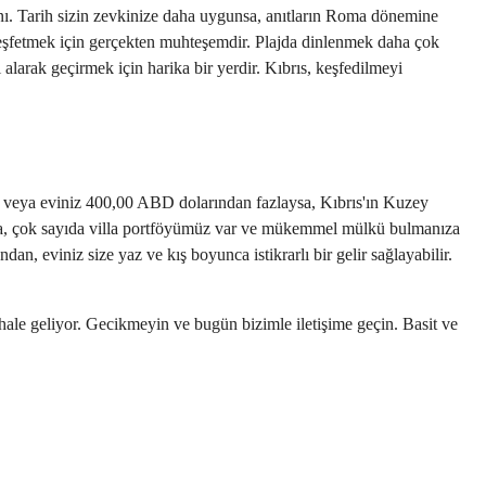
anı. Tarih sizin zevkinize daha uygunsa, anıtların Roma dönemine 
keşfetmek için gerçekten muhteşemdir. Plajda dinlenmek daha çok 
arak geçirmek için harika bir yerdir. Kıbrıs, keşfedilmeyi 
ir veya eviniz 400,00 ABD dolarından fazlaysa, Kıbrıs'ın Kuzey 
'da, çok sayıda villa portföyümüz var ve mükemmel mülkü bulmanıza 
an, eviniz size yaz ve kış boyunca istikrarlı bir gelir sağlayabilir. 
ale geliyor. Gecikmeyin ve bugün bizimle iletişime geçin. Basit ve 