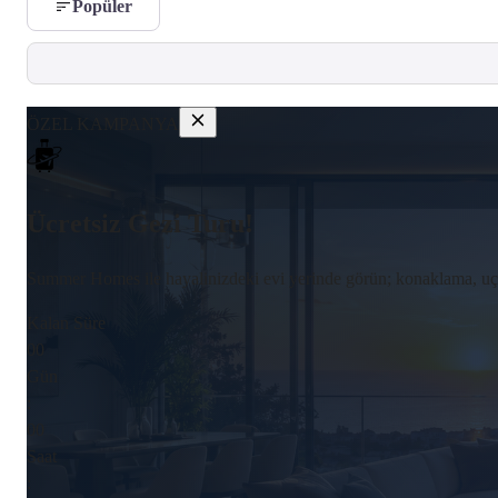
Popüler
ÖZEL KAMPANYA
Ücretsiz Gezi Turu!
Summer Homes ile hayalinizdeki evi yerinde görün; konaklama, uçak 
Kalan Süre
00
Gün
:
00
Saat
: