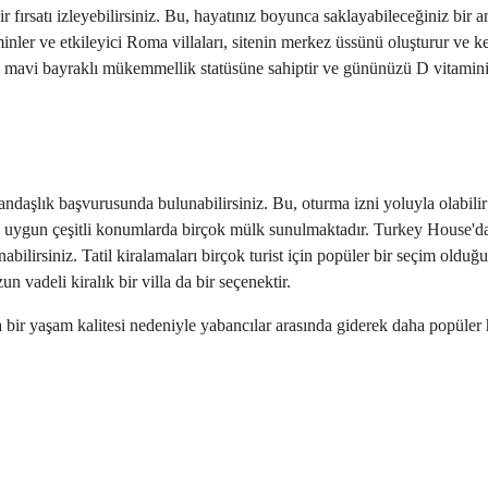
 fırsatı izleyebilirsiniz. Bu, hayatınız boyunca saklayabileceğiniz bir 
ler ve etkileyici Roma villaları, sitenin merkez üssünü oluşturur ve 
 mavi bayraklı mükemmellik statüsüne sahiptir ve gününüzü D vitamini al
tandaşlık başvurusunda bulunabilirsiniz. Bu, oturma izni yoluyla olabil
ilere uygun çeşitli konumlarda birçok mülk sunulmaktadır. Turkey House
lirsiniz. Tatil kiralamaları birçok turist için popüler bir seçim olduğund
n vadeli kiralık bir villa da bir seçenektir.
bir yaşam kalitesi nedeniyle yabancılar arasında giderek daha popüler h