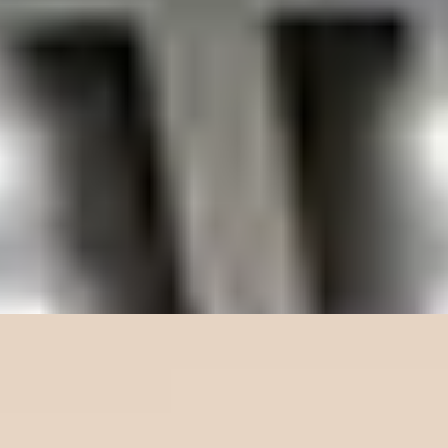
 Odalı Villa
illa. Yatır...