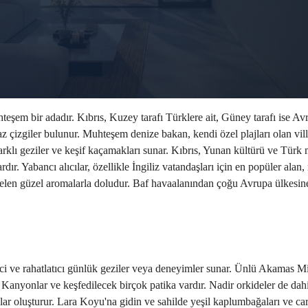
 bir adadır. Kıbrıs, Kuzey tarafı Türklere ait, Güney tarafı ise Avrupa'
çizgiler bulunur. Muhteşem denize bakan, kendi özel plajları olan villala
 farklı geziler ve keşif kaçamakları sunar. Kıbrıs, Yunan kültürü ve Türk 
dır. Yabancı alıcılar, özellikle İngiliz vatandaşları için en popüler ala
en güzel aromalarla doludur. Baf havaalanından çoğu Avrupa ülkesine gü
erici ve rahatlatıcı günlük geziler veya deneyimler sunar. Ünlü Akamas Mil
m Kanyonlar ve keşfedilecek birçok patika vardır. Nadir orkideler de dah
anlar oluşturur. Lara Koyu'na gidin ve sahilde yeşil kaplumbağaları ve car