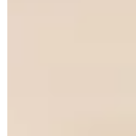
Işık Teker
Satış Müdürü
Telefon/Whatsapp
+90 538 888 16 16
Uzman Destek
Sadece bir tık uzağınızda.
Işık Teker
Satış Müdürü
Telefon/Whatsapp
+90 538 888 16 16
Uzman Destek
Sadece bir tık uzağınızda.
22 Fotoğrafı Görüntüle