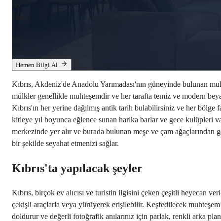
00
Dak
:
00
Sn
Hemen Bilgi Al
Kıbrıs, Akdeniz'de Anadolu Yarımadası'nın güneyinde bulunan muhteşem
mülkler genellikle muhteşemdir ve her tarafta temiz ve modern beyaz 
Kıbrıs'ın her yerine dağılmış antik tarih bulabilirsiniz ve her bölge
kitleye yıl boyunca eğlence sunan harika barlar ve gece kulüpleri var
merkezinde yer alır ve burada bulunan meşe ve çam ağaçlarından gel
bir şekilde seyahat etmenizi sağlar.
Kıbrıs'ta yapılacak şeyler
Kıbrıs, birçok ev alıcısı ve turistin ilgisini çeken çeşitli heyecan v
çekişli araçlarla veya yürüyerek erişilebilir. Keşfedilecek muhteşe
doldurur ve değerli fotoğrafik anılarınız için parlak, renkli arka pl