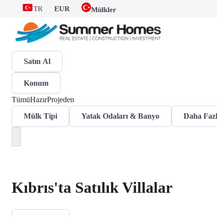
TR
EUR
Mülkler
Satın Al
Konum
Tümü
Hazır
Projeden
Mülk Tipi
Yatak Odaları & Banyo
Daha Fazl
Kıbrıs'ta Satılık Villalar