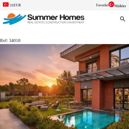
EUR
Favoriler
TR
Mülkler
Ref:
34018