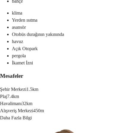
bahçe
klima
Yerden ısıtma
asansör
Otobüs durağının yakınında
havuz
Açık Otopark
pergola
İkamet İzni
Mesafeler
Şehir Merkezi
1.5km
Plaj
7.4km
Havalimanı
32km
Alışveriş Merkezi
450m
Daha Fazla Bilgi