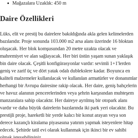
Mağazalara Uzaklık: 450 m
Daire Özellikleri
Lüks, elit ve prestij bu dairelere bakıldığında akla gelen kelimelerden
bazılarıdır. Proje sonunda 103.000 m2 arsa alanı üzerinde 16 bloktan
oluşacak. Her blok komşusundan 20 metre uzakta olacak ve
mahremiyet ve alan sağlayacak. Her biri üstün yaşam sunan yaklaşık
bin daire olacak. Çeşitli konfigürasyonlar vardır: sevimli 1+1'lerden
geniş ve zarif üç ve dört yatak odalı dublekslere kadar. Boyunca en
kaliteli malzemeler kullanılacak ve kullanılan armatürler ve donanımlar
herhangi bir Avrupa dairesine rakip olacak. Her daire, geniş bahçelerin
ve havuz alanının pencerelerinden veya şehrin karşısından muhteşem
manzaralara sahip olacaktır. Her daireye ayrılmış bir otopark alanı
vardır ve daha büyük dairelerin bazılarında iki park yeri olacaktır. Bu
prestijli proje, hareketli bir yerde kalıcı bir konut arayan veya son
derece kazançlı kiralama piyasasına yatırım yapmak isteyenlere hitap
edecek. Şehirde tatil evi olarak kullanmak için ikinci bir ev sahibi
olmak isteyebilirsiniz.