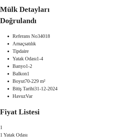
Mülk Detayları
Doğrulandı
Referans No
34018
Amaç
satılık
Tip
daire
Yatak Odası
1-4
Banyo
1-2
Balkon
1
Boyut
70-229
m²
Bitiş Tarihi
31-12-2024
Havuz
Var
Fiyat Listesi
1
1 Yatak Odası