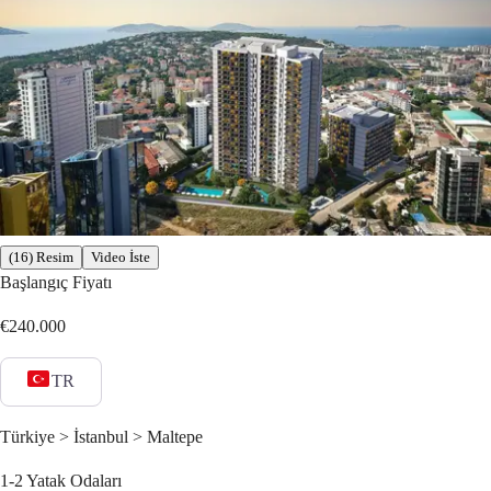
(16) Resim
Video İste
Başlangıç Fiyatı
€240.000
TR
Türkiye > İstanbul > Maltepe
1-2
Yatak Odaları