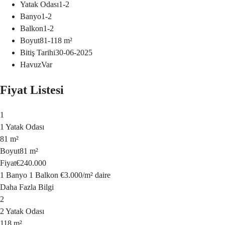
Yatak Odası
1-2
Banyo
1-2
Balkon
1-2
Boyut
81-118
m²
Bitiş Tarihi
30-06-2025
Havuz
Var
Fiyat Listesi
1
1 Yatak Odası
81 m²
Boyut
81 m²
Fiyat
€240.000
1 Banyo
1 Balkon
€3.000
/
m²
daire
Daha Fazla Bilgi
2
2 Yatak Odası
118 m²