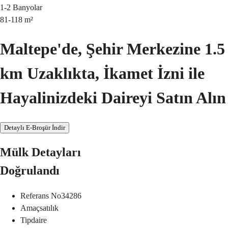
1-2
Banyolar
81-118
m²
Maltepe'de, Şehir Merkezine 1.5
km Uzaklıkta, İkamet İzni ile
Hayalinizdeki Daireyi Satın Alın
Detaylı E-Broşür İndir
Mülk Detayları
Doğrulandı
Referans No
34286
Amaç
satılık
Tip
daire