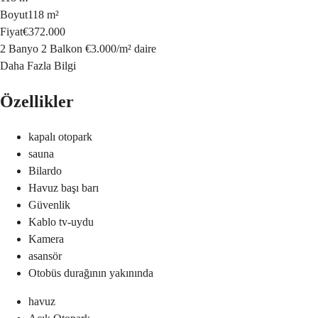
Boyut
118 m²
Fiyat
€372.000
2 Banyo
2 Balkon
€3.000
/
m²
daire
Daha Fazla Bilgi
Özellikler
kapalı otopark
sauna
Bilardo
Havuz başı barı
Güvenlik
Kablo tv-uydu
Kamera
asansör
Otobüs durağının yakınında
havuz