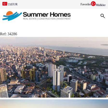
EUR
Favoriler
TR
Mülkler
Ref:
34286