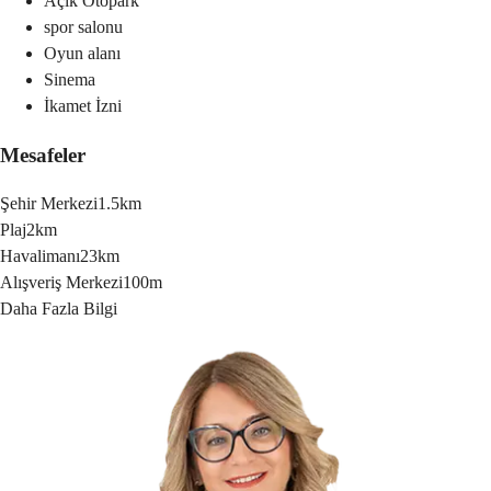
Açık Otopark
spor salonu
Oyun alanı
Sinema
İkamet İzni
Mesafeler
Şehir Merkezi
1.5km
Plaj
2km
Havalimanı
23km
Alışveriş Merkezi
100m
Daha Fazla Bilgi