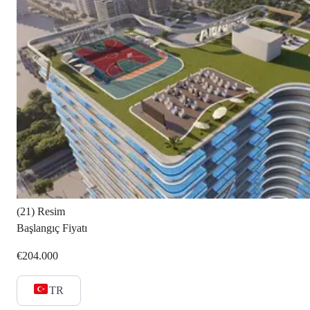
(21) Resim
Başlangıç Fiyatı
€204.000
TR