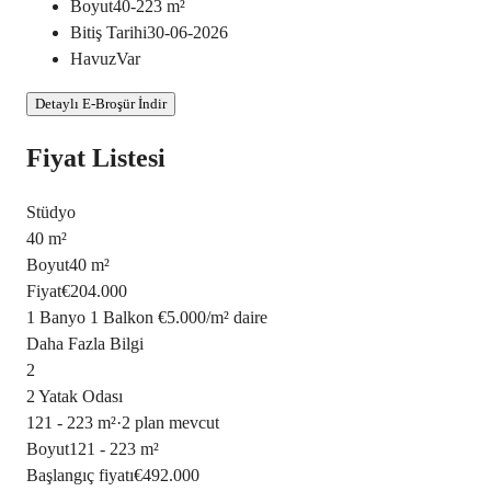
Boyut
40-223
m²
Bitiş Tarihi
30-06-2026
Havuz
Var
Detaylı E-Broşür İndir
Fiyat Listesi
Stüdyo
40 m²
Boyut
40 m²
Fiyat
€204.000
1 Banyo
1 Balkon
€5.000
/
m²
daire
Daha Fazla Bilgi
2
2 Yatak Odası
121 - 223 m²
·
2 plan mevcut
Boyut
121 - 223 m²
Başlangıç fiyatı
€492.000