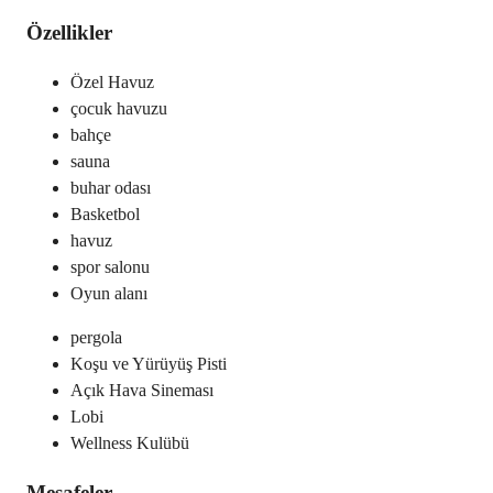
Özellikler
Özel Havuz
çocuk havuzu
bahçe
sauna
buhar odası
Basketbol
havuz
spor salonu
Oyun alanı
pergola
Koşu ve Yürüyüş Pisti
Açık Hava Sineması
Lobi
Wellness Kulübü
Mesafeler