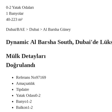
0-2
Yatak Odaları
1
Banyolar
40-223
m²
Dubai/BAE > Dubai > Al Barsha Güney
Dynamic Al Barsha South, Dubai'de Lüks
Mülk Detayları
Doğrulandı
Referans No
97169
Amaç
satılık
Tip
daire
Yatak Odası
0-2
Banyo
1-2
Balkon
1-2