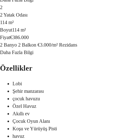
2
2 Yatak Odası
114 m²
Boyut
114 m²
Fiyat
€386.000
2 Banyo
2 Balkon
€3.000
/
m²
Rezidans
Daha Fazla Bilgi
Özellikler
Lobi
Şehir manzarası
çocuk havuzu
Özel Havuz
Akıllı ev
Çocuk Oyun Alanı
Koşu ve Yürüyüş Pisti
havuz