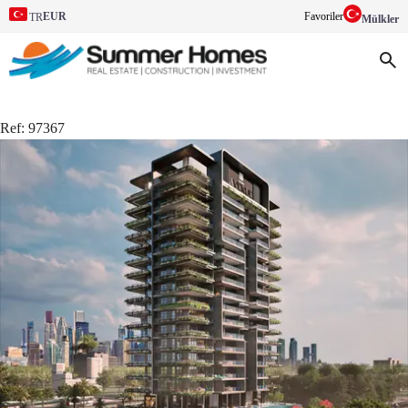
EUR
Favoriler
TR
Mülkler
Ref:
97367