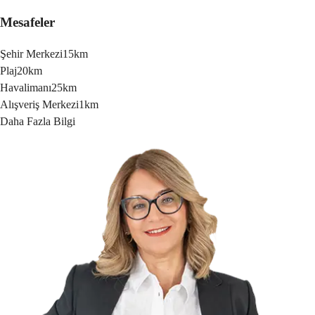
Mesafeler
Şehir Merkezi
15km
Plaj
20km
Havalimanı
25km
Alışveriş Merkezi
1km
Daha Fazla Bilgi