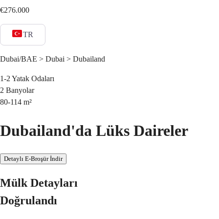
€276.000
TR
Dubai/BAE > Dubai > Dubailand
1-2
Yatak Odaları
2
Banyolar
80-114
m²
Dubailand'da Lüks Daireler
Detaylı E-Broşür İndir
Mülk Detayları
Doğrulandı