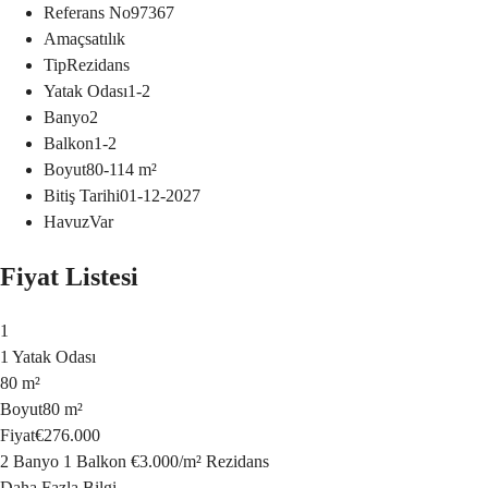
Referans No
97367
Amaç
satılık
Tip
Rezidans
Yatak Odası
1-2
Banyo
2
Balkon
1-2
Boyut
80-114
m²
Bitiş Tarihi
01-12-2027
Havuz
Var
Fiyat Listesi
1
1 Yatak Odası
80 m²
Boyut
80 m²
Fiyat
€276.000
2 Banyo
1 Balkon
€3.000
/
m²
Rezidans
Daha Fazla Bilgi