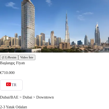
(11) Resim
Video İste
Başlangıç Fiyatı
€710.000
TR
Dubai/BAE > Dubai > Downtown
2-3
Yatak Odaları