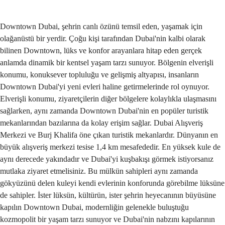
Gönder
Downtown Dubai, şehrin canlı özünü temsil eden, yaşamak için
olağanüstü bir yerdir. Çoğu kişi tarafından Dubai'nin kalbi olarak
bilinen Downtown, lüks ve konfor arayanlara hitap eden gerçek
anlamda dinamik bir kentsel yaşam tarzı sunuyor. Bölgenin elverişli
konumu, konuksever topluluğu ve gelişmiş altyapısı, insanların
Downtown Dubai'yi yeni evleri haline getirmelerinde rol oynuyor.
Elverişli konumu, ziyaretçilerin diğer bölgelere kolaylıkla ulaşmasını
sağlarken, aynı zamanda Downtown Dubai'nin en popüler turistik
mekanlarından bazılarına da kolay erişim sağlar. Dubai Alışveriş
Merkezi ve Burj Khalifa öne çıkan turistik mekanlardır. Dünyanın en
büyük alışveriş merkezi tesise 1,4 km mesafededir. En yüksek kule de
aynı derecede yakındadır ve Dubai'yi kuşbakışı görmek istiyorsanız
mutlaka ziyaret etmelisiniz. Bu mülkün sahipleri aynı zamanda
gökyüzünü delen kuleyi kendi evlerinin konforunda görebilme lüksüne
de sahipler. İster lüksün, kültürün, ister şehrin heyecanının büyüsüne
kapılın Downtown Dubai, modernliğin gelenekle buluştuğu
kozmopolit bir yaşam tarzı sunuyor ve Dubai'nin nabzını kapılarının