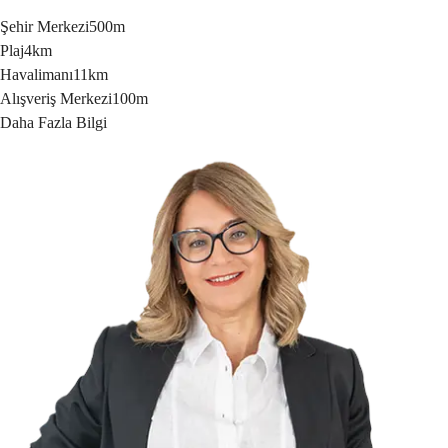
Şehir Merkezi
500m
Plaj
4km
Havalimanı
11km
Alışveriş Merkezi
100m
Daha Fazla Bilgi