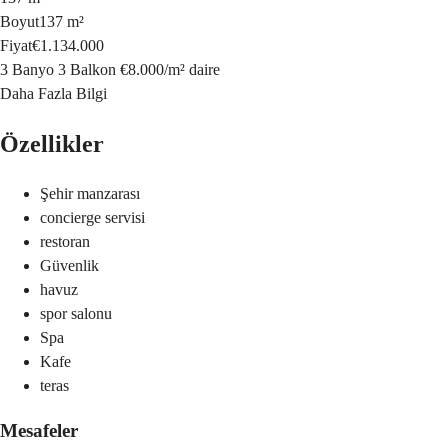
Boyut
137 m²
Fiyat
€1.134.000
3 Banyo
3 Balkon
€8.000
/
m²
daire
Daha Fazla Bilgi
Özellikler
Şehir manzarası
concierge servisi
restoran
Güvenlik
havuz
spor salonu
Spa
Kafe
teras
Mesafeler