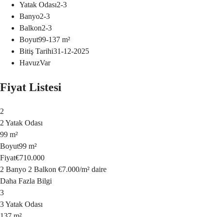
Yatak Odası
2-3
Banyo
2-3
Balkon
2-3
Boyut
99-137
m²
Bitiş Tarihi
31-12-2025
Havuz
Var
Fiyat Listesi
2
2 Yatak Odası
99 m²
Boyut
99 m²
Fiyat
€710.000
2 Banyo
2 Balkon
€7.000
/
m²
daire
Daha Fazla Bilgi
3
3 Yatak Odası
137 m²