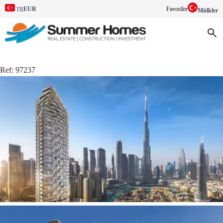
EUR
Favoriler
TR
Mülkler
Ref:
97237