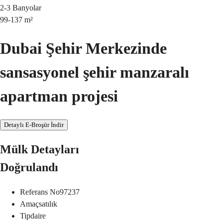
2-3
Banyolar
99-137
m²
Dubai Şehir Merkezinde
sansasyonel şehir manzaralı
apartman projesi
Detaylı E-Broşür İndir
Mülk Detayları
Doğrulandı
Referans No
97237
Amaç
satılık
Tip
daire