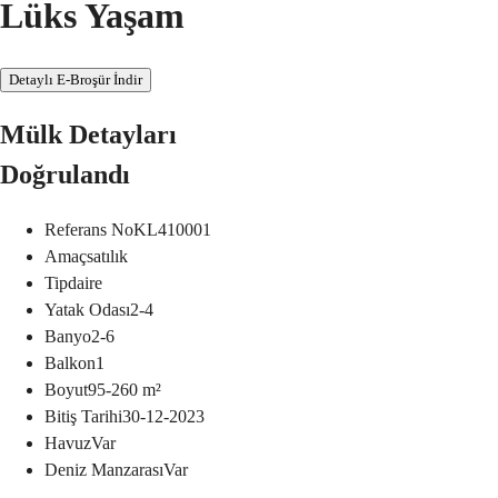
Lüks Yaşam
Detaylı E-Broşür İndir
Mülk Detayları
Doğrulandı
Referans No
KL410001
Amaç
satılık
Tip
daire
Yatak Odası
2-4
Banyo
2-6
Balkon
1
Boyut
95-260
m²
Bitiş Tarihi
30-12-2023
Havuz
Var
Deniz Manzarası
Var