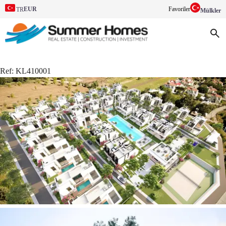
EUR
Favoriler
TR
Mülkler
Ref:
KL410001