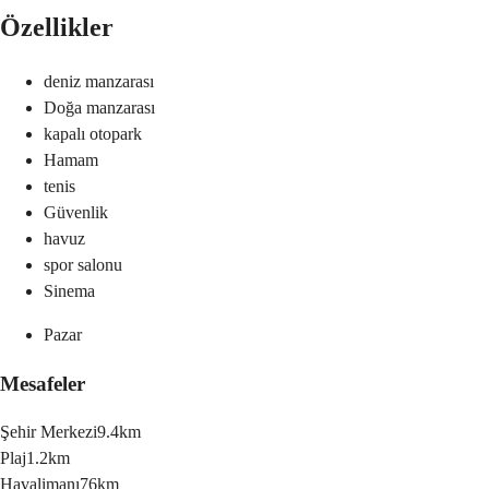
Özellikler
deniz manzarası
Doğa manzarası
kapalı otopark
Hamam
tenis
Güvenlik
havuz
spor salonu
Sinema
Pazar
Mesafeler
Şehir Merkezi
9.4km
Plaj
1.2km
Havalimanı
76km