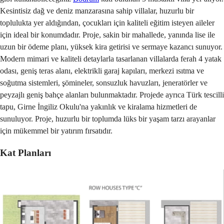
Kesintisiz dağ ve deniz manzarasına sahip villalar, huzurlu bir
toplulukta yer aldığından, çocukları için kaliteli eğitim isteyen aileler
için ideal bir konumdadır. Proje, sakin bir mahallede, yanında lise ile
uzun bir ödeme planı, yüksek kira getirisi ve sermaye kazancı sunuyor.
Modern mimari ve kaliteli detaylarla tasarlanan villalarda ferah 4 yatak
odası, geniş teras alanı, elektrikli garaj kapıları, merkezi ısıtma ve
soğutma sistemleri, şömineler, sonsuzluk havuzları, jeneratörler ve
peyzajlı geniş bahçe alanları bulunmaktadır. Projede ayrıca Türk tescilli
tapu, Girne İngiliz Okulu'na yakınlık ve kiralama hizmetleri de
sunuluyor. Proje, huzurlu bir toplumda lüks bir yaşam tarzı arayanlar
için mükemmel bir yatırım fırsatıdır.
Kat Planları