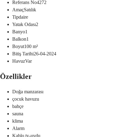
Referans No
4272
Amaç
Satılık
Tip
daire
Yatak Odası
2
Banyo
1
Balkon
1
Boyut
100
m²
Bitiş Tarihi
26-04-2024
Havuz
Var
Özellikler
Doğa manzarası
çocuk havuzu
bahçe
sauna
klima
Alarm
Kablo tv-uydu