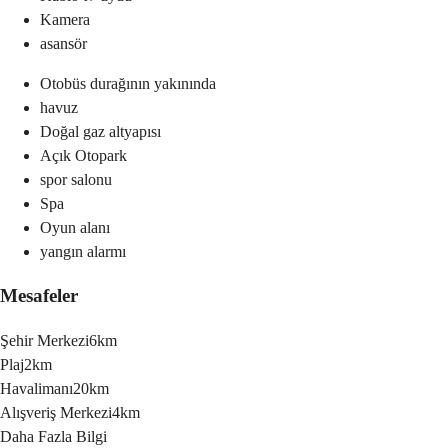
Kamera
asansör
Otobüs durağının yakınında
havuz
Doğal gaz altyapısı
Açık Otopark
spor salonu
Spa
Oyun alanı
yangın alarmı
Mesafeler
Şehir Merkezi
6km
Plaj
2km
Havalimanı
20km
Alışveriş Merkezi
4km
Daha Fazla Bilgi