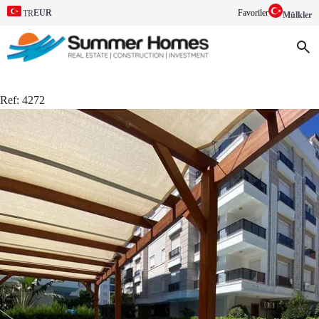
EUR
Favoriler
TR
Mülkler
Ref:
4272