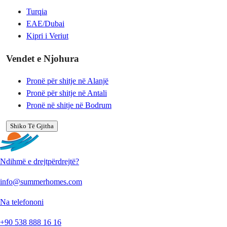
Turqia
EAE/Dubai
Kipri i Veriut
Vendet e Njohura
Pronë për shitje në Alanjë
Pronë për shitje në Antali
Pronë në shitje në Bodrum
Shiko Të Gjitha
Ndihmë e drejtpërdrejtë?
info@summerhomes.com
Na telefononi
+90 538 888 16 16