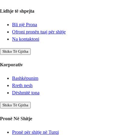
Lidhje të shpejta
Bli një Prona
Ofroni pronën tuaj për shitje
Na kontaktoni
Shiko Të Gjitha
Korporativ
Bashkëpunim
Rreth nesh
Dëshmitë tona
Shiko Të Gjitha
Pronë Në Shitje
Pronë për shitje në Turqi