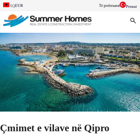
EUR
Të preferuarat
SQ
Pronat
Çmimet e vilave në Qipro