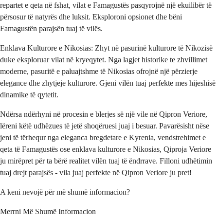
repartet e qeta në fshat, vilat e Famagustës pasqyrojnë një ekuilibër të
përsosur të natyrës dhe luksit. Eksploroni opsionet dhe bëni
Famagustën parajsën tuaj të vilës.
Enklava Kulturore e Nikosias: Zhyt në pasurinë kulturore të Nikozisë
duke eksploruar vilat në kryeqytet. Nga lagjet historike te zhvillimet
moderne, pasuritë e paluajtshme të Nikosias ofrojnë një përzierje
elegance dhe zhytjeje kulturore. Gjeni vilën tuaj perfekte mes hijeshisë
dinamike të qytetit.
Ndërsa ndërhyni në procesin e blerjes së një vile në Qipron Veriore,
lëreni këtë udhëzues të jetë shoqëruesi juaj i besuar. Pavarësisht nëse
jeni të tërhequr nga eleganca bregdetare e Kyrenia, vendstrehimet e
qeta të Famagustës ose enklava kulturore e Nikosias, Qiproja Veriore
ju mirëpret për ta bërë realitet vilën tuaj të ëndrrave. Filloni udhëtimin
tuaj drejt parajsës - vila juaj perfekte në Qipron Veriore ju pret!
A keni nevojë për më shumë informacion?
Merrni Më Shumë Informacion