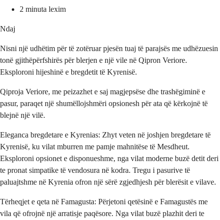
2 minuta lexim
Ndaj
Nisni një udhëtim për të zotëruar pjesën tuaj të parajsës me udhëzuesin
tonë gjithëpërfshirës për blerjen e një vile në Qipron Veriore.
Eksploroni hijeshinë e bregdetit të Kyrenisë.
Qiproja Veriore, me peizazhet e saj magjepsëse dhe trashëgiminë e
pasur, paraqet një shumëllojshmëri opsionesh për ata që kërkojnë të
blejnë një vilë.
Eleganca bregdetare e Kyrenias: Zhyt veten në joshjen bregdetare të
Kyrenisë, ku vilat mburren me pamje mahnitëse të Mesdheut.
Eksploroni opsionet e disponueshme, nga vilat moderne buzë detit deri
te pronat simpatike të vendosura në kodra. Tregu i pasurive të
paluajtshme në Kyrenia ofron një sërë zgjedhjesh për blerësit e vilave.
Tërheqjet e qeta në Famagusta: Përjetoni qetësinë e Famagustës me
vila që ofrojnë një arratisje paqësore. Nga vilat buzë plazhit deri te