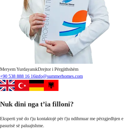
Meryem
Yurdayanık
Drejtor i Përgjithshëm
+90 538 888 16 16
info@summerhomes.com
Nuk dini nga t’ia filloni?
Eksperti ynë do t'ju kontaktojë për t'ju ndihmuar me përzgjedhjen e
pasurisë së paluajtshme.