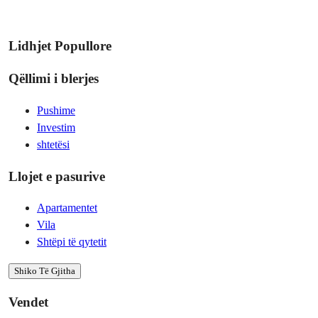
Lidhjet Popullore
Qëllimi i blerjes
Pushime
Investim
shtetësi
Llojet e pasurive
Apartamentet
Vila
Shtëpi të qytetit
Shiko Të Gjitha
Vendet