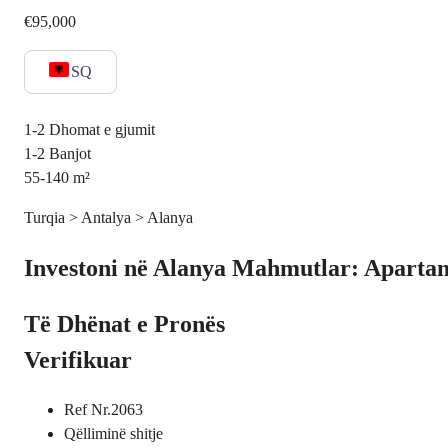
€95,000
SQ
1-2
Dhomat e gjumit
1-2
Banjot
55-140
m²
Turqia > Antalya > Alanya
Investoni në Alanya Mahmutlar: Apartame
Të Dhënat e Pronës
Verifikuar
Ref Nr.
2063
Qëllimi
në shitje