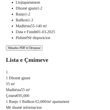
Lloji
apartament
Dhomë gjumi
1-2
Banjo
1-2
Ballkon
1-3
Madhësia
55-140
m²
Data e Fundit
01-03-2025
Pishinë
Në dispozicion
Shkarko PDF të Detajuar
Lista e Çmimeve
1
1 Dhomë gjumi
55 m²
Madhësia
55 m²
Çmimi
€95,000
1 Banjo
1 Ballkon
€2,000
/
m²
apartament
Më shumë informacion