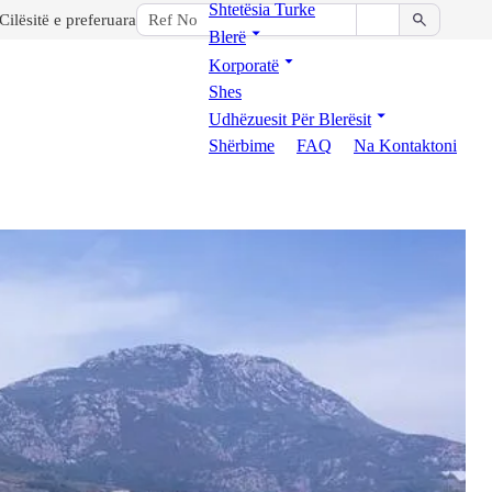
Shtetësia Turke
Cilësitë e preferuara
Blerë
Korporatë
Shes
Udhëzuesit Për Blerësit
Shërbime
FAQ
Na Kontaktoni