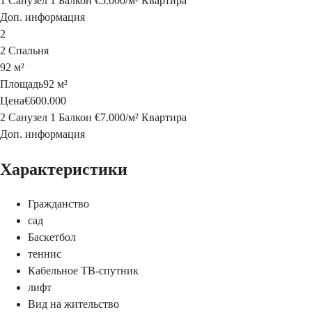
1 Санузел
1 Балкон
€5.000
/
м²
Квартира
Доп. информация
2
2 Спальня
92 м²
Площадь
92 м²
Цена
€600.000
2 Санузел
1 Балкон
€7.000
/
м²
Квартира
Доп. информация
Характеристики
Гражданство
сад
Баскетбол
теннис
Кабельное ТВ-спутник
лифт
Вид на жительство