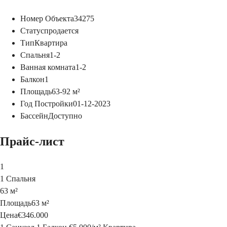
Номер Объекта
34275
Статус
продается
Тип
Квартира
Спальня
1-2
Ванная комната
1-2
Балкон
1
Площадь
63-92
м²
Год Постройки
01-12-2023
Бассейн
Доступно
Прайс-лист
1
1 Спальня
63 м²
Площадь
63 м²
Цена
€346.000