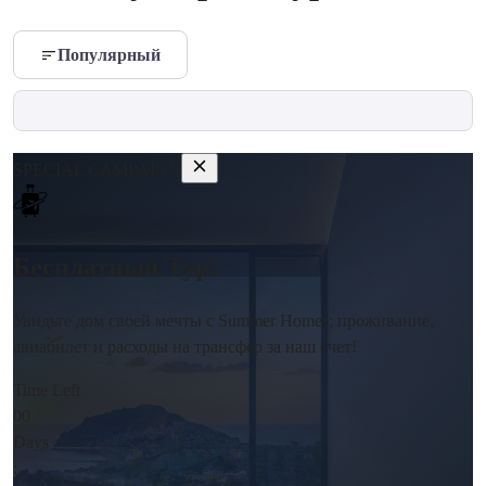
Популярный
SPECIAL CAMPAIGN
Бесплатный Тур!
Увидьте дом своей мечты с Summer Homes; проживание,
авиабилет и расходы на трансфер за наш счет!
Time Left
00
Days
: