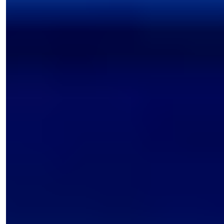
Natalya Kuzmina
Менеджер по Продажам
Телефон/WhatsApp
+90 538 888 16 16
Экспертная Поддержка
Всего в одном клике.
Посмотреть 15 фото
Цена
€3.250.000
Спальни
:
3
Санузлы
:
4
Общая площадь
:
320
м²
Турция > Анталия > Аланья > Каргыджак
Частная вилла с 3 спальнями на