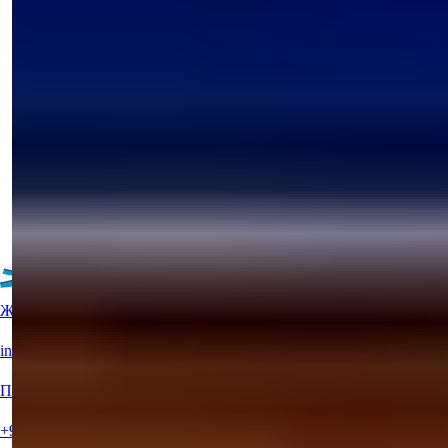
продажу в Аланье, Каргчикак с видом
на море и гражданством
Откройте для себя роскошную виллу с 3 спальнями на
продажу в Каргчикаке, Аланья....
э-мейл
Позвоните Мне
Позвоните Мне
Подробности
Ещё объекты
Живая поддержка?
info@summerhomes.com
Позвоните нам
+90 538 888 16 16