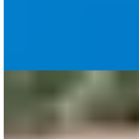
видом на море в Аланье, Тепе
Получите гражданство Турции при покупке этой виллы 5+1
с видом на море в Аланье....
э-мейл
Позвоните Мне
Позвоните Мне
Подробности
Ref:
2344
Natalya Kuzmina
Менеджер по Продажам
Телефон/WhatsApp