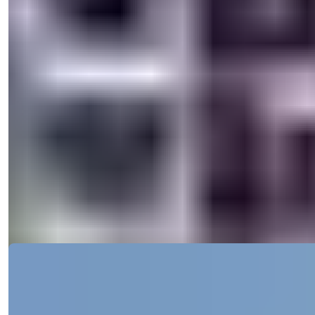
Общая площадь
:
450
м²
Турция > Анталия > Аланья > Тепе
Вилла Alanya Tepe с 5 спальнями на
продажу, предлагающая вид на море и
гражданство
Откройте для себя потрясающую виллу с 5 спальнями в Тепе,
Аланья, предлагающую в...
э-мейл
Позвоните Мне
Позвоните Мне
Подробности
Ref:
2340