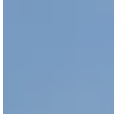
Natalya Kuzmina
Менеджер по Продажам
Телефон/WhatsApp
+90 538 888 16 16
Экспертная Поддержка
Всего в одном клике.
Natalya Kuzmina
Менеджер по Продажам
Телефон/WhatsApp
+90 538 888 16 16
Экспертная Поддержка