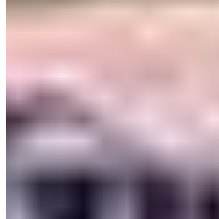
+90 538 888 16 16
Экспертная Поддержка
Всего в одном клике.
Natalya Kuzmina
Менеджер по Продажам
Телефон/WhatsApp
+90 538 888 16 16
Экспертная Поддержка
Всего в одном клике.
Посмотреть 67 фото
Цена
€2.500.000
Спальни
:
5
Санузлы
:
9