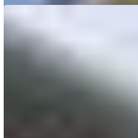
Ref:
2338
Natalya Kuzmina
Менеджер по Продажам
Телефон/WhatsApp
+90 538 888 16 16
Экспертная Поддержка
Всего в одном клике.