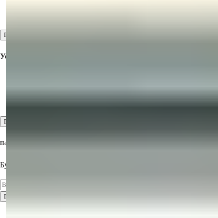
Недвижимость на продажу в Дубае
Недвижимость на продажу на Северном Кипре
Посмотреть все
Услуги
Ознакомительный тур
Предпродажные и послепродажные услуги
Высокие стандарты обслуживания клиентов
Посмотреть все
Подпишитесь на нашу рассылку
Будьте в курсе последних предложений недвижимости!
Подписаться
Условия использования