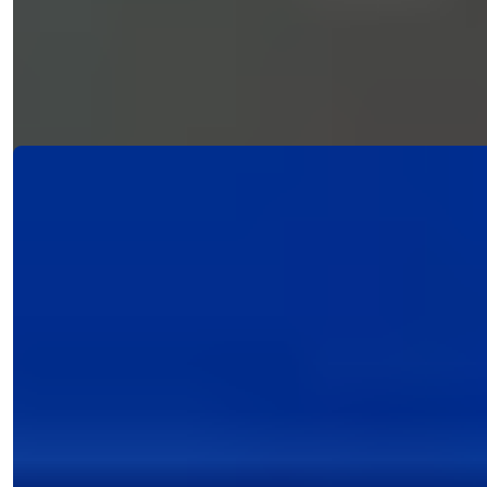
Бекташе, с видом на море...
э-мейл
Позвоните Мне
Позвоните Мне
Подробности
Ref:
1278
Natalya Kuzmina
Менеджер по Продажам
Телефон/WhatsApp
+90 538 888 16 16
Экспертная Поддержка
Всего в одном клике.