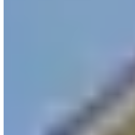
Всего в одном клике.
Посмотреть 12 фото
Цена
€900.000
Спальни
:
4
Санузлы
:
5
Общая площадь
:
375
м²
Турция > Анталия > Аланья > Каргыджак
Вилла с видом на море и
гражданством в Алании Каргыджак -
4 спальни
Вилла с 4 спальнями, предлагаемая для перепродажи, с
частным бассейном, видом на...
э-мейл
Позвоните Мне
Позвоните Мне
Подробности