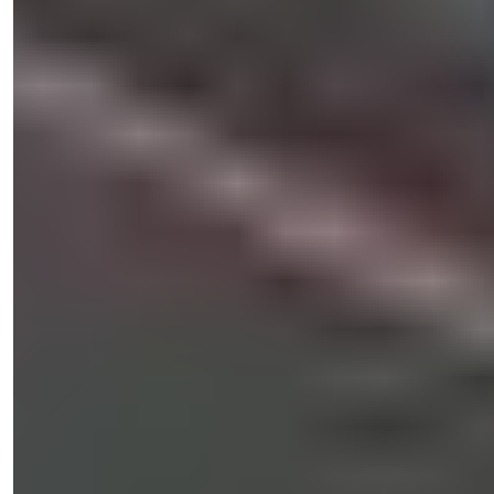
Natalya Kuzmina
Менеджер по Продажам
Телефон/WhatsApp
+90 538 888 16 16
Экспертная Поддержка
Всего в одном клике.
Посмотреть 45 фото
Цена
€1.500.000
Спальни
:
7
Санузлы
:
5
Общая площадь
:
360
м²
Турция > Анталия > Аланья > Бекташ
Вилла с 7 спальнями и собственным
бассейном, одобренная для
гражданства в Аланье Бекташ
Откройте для себя эту потрясающую виллу с 7 спальнями в