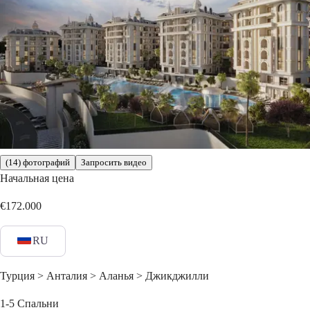
(14) фотографий
Запросить видео
Начальная цена
€172.000
RU
Турция > Анталия > Аланья > Джикджилли
1-5
Спальни