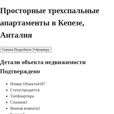
Просторные трехспальные
апартаменты в Кепезе,
Анталия
Скачать Подробную Э-брошюру
Детали объекта недвижимости
Подтверждено
Номер Объекта
4187
Статус
продается
Тип
Квартира
Спальня
3
Ванная комната
2