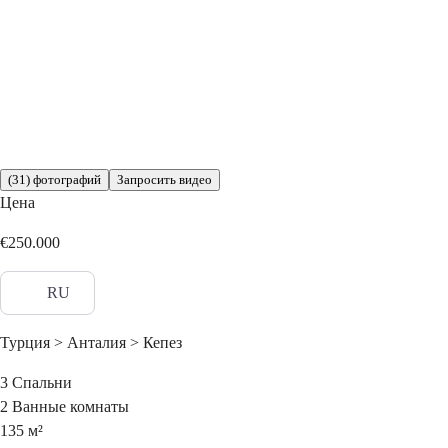
(31) фотографий
Запросить видео
Цена
€250.000
RU
Турция > Анталия > Кепез
3
Спальни
2
Ванные комнаты
135
м²