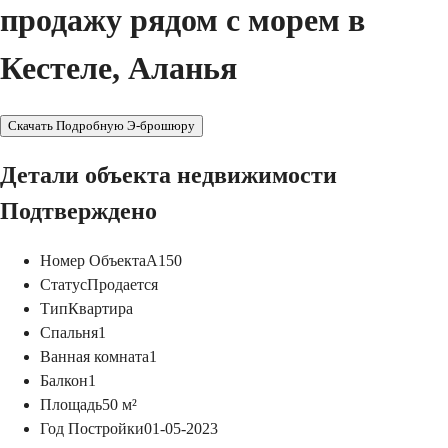
продажу рядом с морем в
Кестеле, Аланья
Скачать Подробную Э-брошюру
Детали объекта недвижимости
Подтверждено
Номер Объекта
A150
Статус
Продается
Тип
Квартира
Спальня
1
Ванная комната
1
Балкон
1
Площадь
50
м²
Год Постройки
01-05-2023