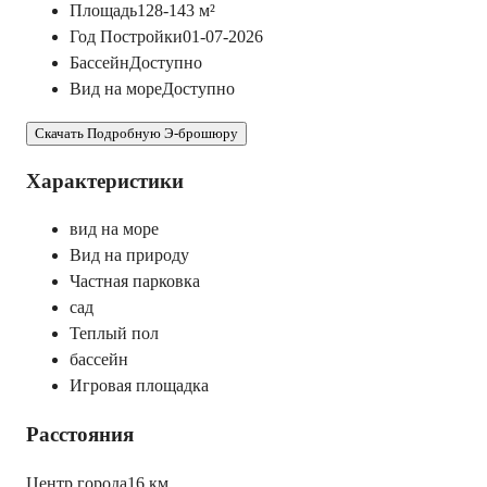
Площадь
128-143
м²
Год Постройки
01-07-2026
Бассейн
Доступно
Вид на море
Доступно
Скачать Подробную Э-брошюру
Характеристики
вид на море
Вид на природу
Частная парковка
сад
Теплый пол
бассейн
Игровая площадка
Расстояния
Центр города
16 км