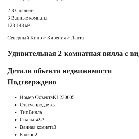
2-3
Спальни
3
Ванные комнаты
128-143
м²
Северный Кипр > Кирения > Лапта
Удивительная 2-комнатная вилла с ви
Детали объекта недвижимости
Подтверждено
Номер Объекта
KL230005
Статус
продается
Тип
Вилла
Спальня
2-3
Ванная комната
3
Балкон
2