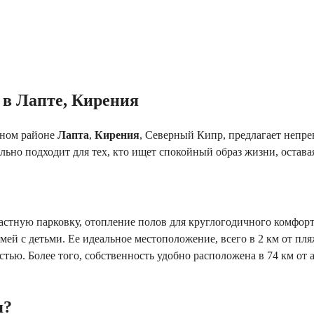
 в Лапте, Кирения
сном районе
Лапта
,
Кирения
, Северный Кипр, предлагает непр
ьно подходит для тех, кто ищет спокойный образ жизни, остава
астную парковку, отопление полов для круглогодичного комфор
емей с детьми. Ее идеальное местоположение, всего в 2 км от пл
тью. Более того, собственность удобно расположена в 74 км от а
я?