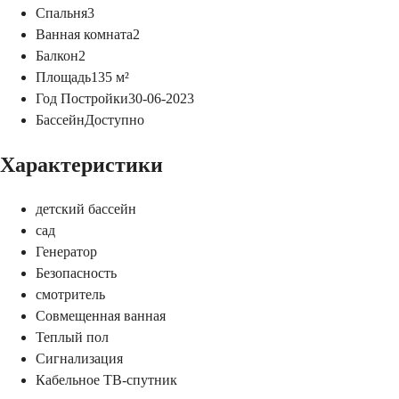
Спальня
3
Ванная комната
2
Балкон
2
Площадь
135
м²
Год Постройки
30-06-2023
Бассейн
Доступно
Характеристики
детский бассейн
сад
Генератор
Безопасность
смотритель
Совмещенная ванная
Теплый пол
Сигнализация
Кабельное ТВ-спутник