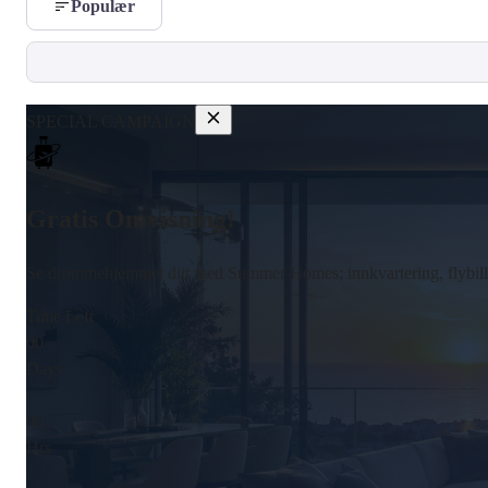
Populær
SPECIAL CAMPAIGN
Gratis Omvisning!
Se drømmehjemmet ditt med Summer Homes; innkvartering, flybillet
Time Left
00
Days
:
00
Hrs
: