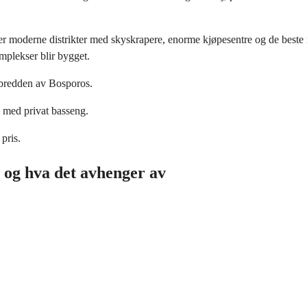
e er moderne distrikter med skyskrapere, enorme kjøpesentre og de best
plekser blir bygget.
e bredden av Bosporos.
a med privat basseng.
 pris.
 og hva det avhenger av