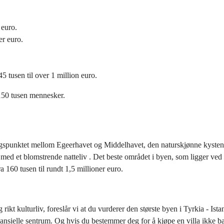
 euro.
er euro.
5 tusen til over 1 million euro.
150 tusen mennesker.
ingspunktet mellom Egeerhavet og Middelhavet, den naturskjønne kyste
rer med et blomstrende natteliv . Det beste området i byen, som ligger v
a 160 tusen til rundt 1,5 millioner euro.
 rikt kulturliv, foreslår vi at du vurderer den største byen i Tyrkia - I
finansielle sentrum. Og hvis du bestemmer deg for å kjøpe en villa ikke 