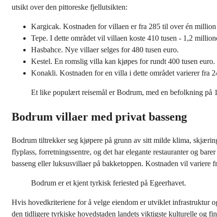
utsikt over den pittoreske fjellutsikten:
Kargicak. Kostnaden for villaen er fra 285 til over én million
Tepe. I dette området vil villaen koste 410 tusen - 1,2 million
Hasbahce. Nye villaer selges for 480 tusen euro.
Kestel. En romslig villa kan kjøpes for rundt 400 tusen euro.
Konakli. Kostnaden for en villa i dette området varierer fra 24
Et like populært reisemål er Bodrum, med en befolkning på 
Bodrum villaer med privat basseng
Bodrum tiltrekker seg kjøpere på grunn av sitt milde klima, skjær
flyplass, forretningssentre, og det har elegante restauranter og ba
basseng eller luksusvillaer på bakketoppen. Kostnaden vil variere fr
Bodrum er et kjent tyrkisk feriested på Egeerhavet.
Hvis hovedkriteriene for å velge eiendom er utviklet infrastruktur og
den tidligere tyrkiske hovedstaden landets viktigste kulturelle og 