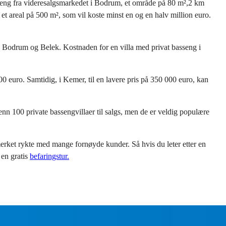
sseng fra videresalgsmarkedet i Bodrum, et område på 80 m²,2 km
 areal på 500 m², som vil koste minst en og en halv million euro.
a, Bodrum og Belek. Kostnaden for en villa med privat basseng i
0 euro. Samtidig, i Kemer, til en lavere pris på 350 000 euro, kan
 enn 100 private bassengvillaer til salgs, men de er veldig populære
merket rykte med mange fornøyde kunder. Så hvis du leter etter en
 en gratis
befaringstur.