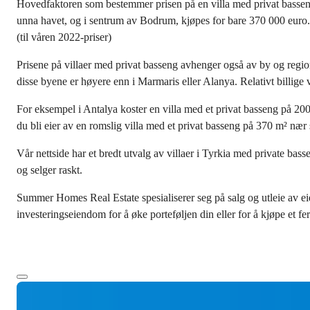
Hovedfaktoren som bestemmer prisen på en villa med privat basseng
unna havet, og i sentrum av Bodrum, kjøpes for bare 370 000 euro.
(til våren 2022-priser)
Prisene på villaer med privat basseng avhenger også av by og regio
disse byene er høyere enn i Marmaris eller Alanya. Relativt billige 
For eksempel i Antalya koster en villa med et privat basseng på 200
du bli eier av en romslig villa med et privat basseng på 370 m² nær 
Vår nettside har et bredt utvalg av villaer i Tyrkia med private bass
og selger raskt.
Summer Homes Real Estate spesialiserer seg på salg og utleie av ei
investeringseiendom for å øke porteføljen din eller for å kjøpe et feri
Mer tekst
Ref:
Pris
€1,500,000
2833
Soverom
:
5