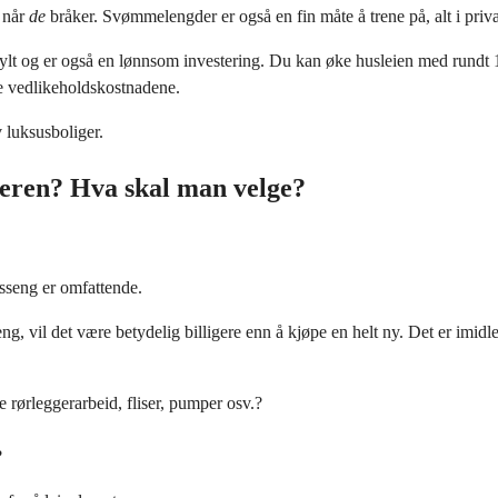
e når
de
bråker. Svømmelengder er også en fin måte å trene på, alt i privatl
isjefylt og er også en lønnsom investering. Du kan øke husleien med run
le vedlikeholdskostnadene.
v luksusboliger.
kleren? Hva skal man velge?
sseng er omfattende.
, vil det være betydelig billigere enn å kjøpe en helt ny. Det er imidle
rørleggerarbeid, fliser, pumper osv.?
?