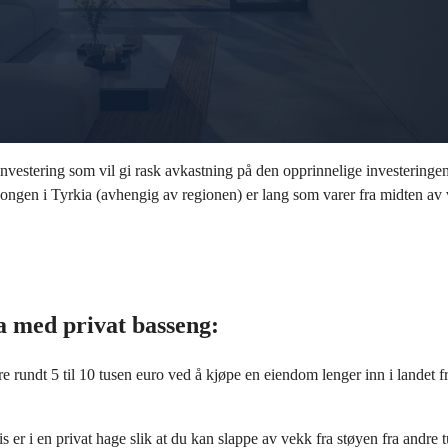
estering som vil gi rask avkastning på den opprinnelige investeringen. Fe
ongen i Tyrkia (avhengig av regionen) er lang som varer fra midten av v
ia med privat basseng:
re rundt 5 til 10 tusen euro ved å kjøpe en eiendom lenger inn i landet 
s er i en privat hage slik at du kan slappe av vekk fra støyen fra andre 