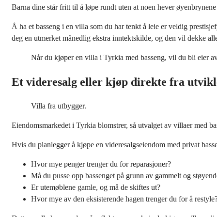
Barna dine står fritt til å løpe rundt uten at noen hever øyenbrynen
Å ha et basseng i en villa som du har tenkt å leie er veldig prest
deg en utmerket månedlig ekstra inntektskilde, og den vil dekke al
Når du kjøper en villa i Tyrkia med basseng, vil du bli eier a
Et videresalg eller kjøp direkte fra utvi
Villa fra utbygger.
Eiendomsmarkedet i Tyrkia blomstrer, så utvalget av villaer med ba
Hvis du planlegger å kjøpe en videresalgseiendom med privat basseng
Hvor mye penger trenger du for reparasjoner?
Må du pusse opp bassenget på grunn av gammelt og støyende 
Er utemøblene gamle, og må de skiftes ut?
Hvor mye av den eksisterende hagen trenger du for å restyle