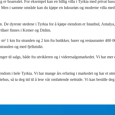
 er boarealet. For eksempel kan en billig villa i Tyrkia med privat ba
 Men i samme område kan du kjøpe en luksuriøs og moderne villa med et
n. De dyreste stedene i Tyrkia for å kjøpe eiendom er Istanbul, Antaly
villaer finnes i Kemer og Didim.
 m² 1 km fra stranden og 2 km fra butikker, barer og restauranter 400 00
stranden og med fjellutsikt.
enger til salgs, både fra utvikleren og i videresalgsmarkedet. Vi har mer
endom i hele Tyrkia. Vi har mange års erfaring i markedet og har et ut
ehus, så ta deg tid til å lese vår omfattende nettside. Vi kan bestille deg