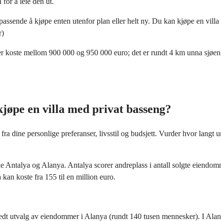
for å leie den ut.
r passende å kjøpe enten utenfor plan eller helt ny. Du kan kjøpe en vill
r)
iser koste mellom 900 000 og 950 000 euro; det er rundt 4 km unna sjø
kjøpe en villa med privat basseng?
fra dine personlige preferanser, livsstil og budsjett. Vurder hvor langt 
 Antalya og Alanya. Antalya scorer andreplass i antall solgte eiendomme
kan koste fra 155 til en million euro.
 bredt utvalg av eiendommer i Alanya (rundt 140 tusen mennesker). I Al