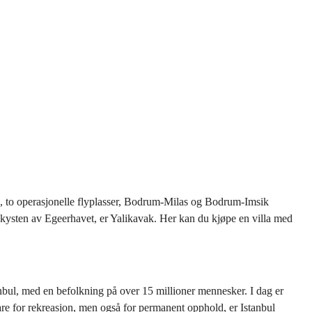
n, to operasjonelle flyplasser, Bodrum-Milas og Bodrum-Imsik
ed kysten av Egeerhavet, er Yalikavak. Her kan du kjøpe en villa med
stanbul, med en befolkning på over 15 millioner mennesker. I dag er
bare for rekreasjon, men også for permanent opphold, er Istanbul