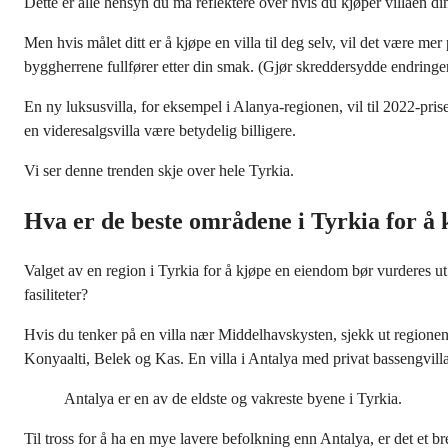
Dette er alle hensyn du må reflektere over hvis du kjøper villaen din 
Men hvis målet ditt er å kjøpe en villa til deg selv, vil det være me
byggherrene fullfører etter din smak. (Gjør skreddersydde endringe
En ny luksusvilla, for eksempel i Alanya-regionen, vil til 2022-pr
en videresalgsvilla være betydelig billigere.
Vi ser denne trenden skje over hele Tyrkia.
Hva er de beste områdene i Tyrkia for å 
Valget av en region i Tyrkia for å kjøpe en eiendom bør vurderes ut 
fasiliteter?
Hvis du tenker på en villa nær Middelhavskysten, sjekk ut regionene
Konyaalti, Belek og Kas. En villa i Antalya med privat bassengvilla 
Antalya er en av de eldste og vakreste byene i Tyrkia.
Til tross for å ha en mye lavere befolkning enn Antalya, er det et