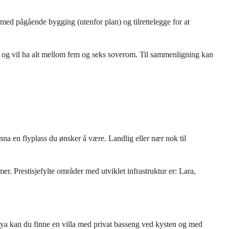
a med pågående bygging (utenfor plan) og tilrettelegge for at
en og vil ha alt mellom fem og seks soverom. Til sammenligning kan
unna en flyplass du ønsker å være. Landlig eller nær nok til
r. Prestisjefylte områder med utviklet infrastruktur er: Lara,
anya kan du finne en villa med privat basseng ved kysten og med