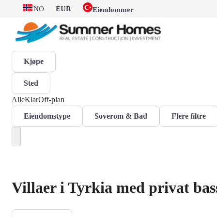
NO
EUR
Eiendommer
Kjøpe
Sted
Alle
Klar
Off-plan
Eiendomstype
Soverom & Bad
Flere filtre
Villaer i Tyrkia med privat ba