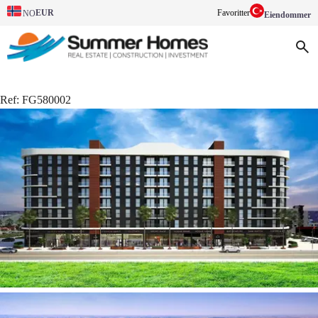
EUR
Favoritter
NO
Eiendommer
Ref:
FG580002