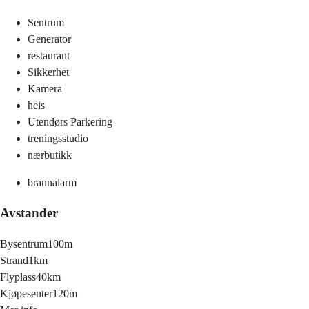
Sentrum
Generator
restaurant
Sikkerhet
Kamera
heis
Utendørs Parkering
treningsstudio
nærbutikk
brannalarm
Avstander
Bysentrum
100m
Strand
1km
Flyplass
40km
Kjøpesenter
120m