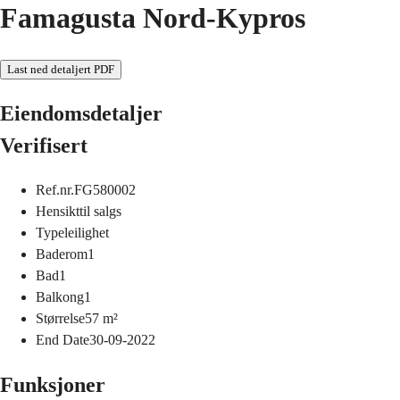
Famagusta Nord-Kypros
Last ned detaljert PDF
Eiendomsdetaljer
Verifisert
Ref.nr.
FG580002
Hensikt
til salgs
Type
leilighet
Baderom
1
Bad
1
Balkong
1
Størrelse
57
m²
End Date
30-09-2022
Funksjoner