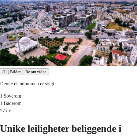
(11) Bilder
Be om video
Denne eiendommen er solgt.
1
Soverom
1
Baderom
57
m²
Unike leiligheter beliggende i