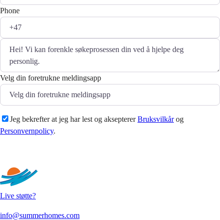
Phone
Velg din foretrukne meldingsapp
Jeg bekrefter at jeg har lest og aksepterer
Bruksvilkår
og
Personvernpolicy
.
Sende
Live støtte?
info@summerhomes.com