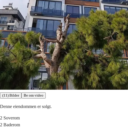
(11) Bilder
Be om video
Denne eiendommen er solgt.
2
Soverom
2
Baderom