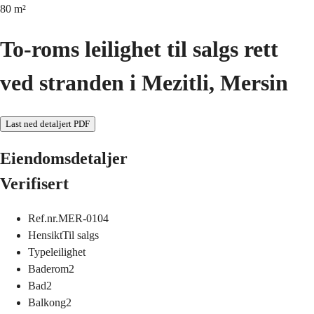
80
m²
To-roms leilighet til salgs rett
ved stranden i Mezitli, Mersin
Last ned detaljert PDF
Eiendomsdetaljer
Verifisert
Ref.nr.
MER-0104
Hensikt
Til salgs
Type
leilighet
Baderom
2
Bad
2
Balkong
2