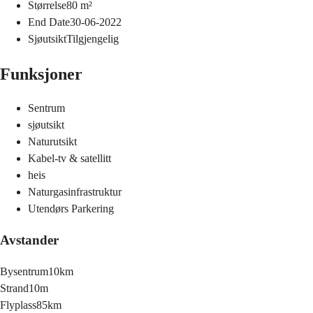
Størrelse
80
m²
End Date
30-06-2022
Sjøutsikt
Tilgjengelig
Funksjoner
Sentrum
sjøutsikt
Naturutsikt
Kabel-tv & satellitt
heis
Naturgasinfrastruktur
Utendørs Parkering
Avstander
Bysentrum
10km
Strand
10m
Flyplass
85km