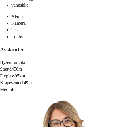
vannsklie
Alarm
Kamera
heis
Lobby
Avstander
Bysentrum
5km
Strand
450m
Flyplass
95km
Kjøpesenter
149m
Mer info