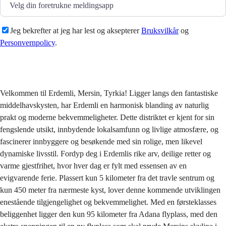
Jeg bekrefter at jeg har lest og aksepterer
Bruksvilkår
og
Personvernpolicy
.
Sende
Velkommen til Erdemli, Mersin, Tyrkia! Ligger langs den fantastiske
middelhavskysten, har Erdemli en harmonisk blanding av naturlig
prakt og moderne bekvemmeligheter. Dette distriktet er kjent for sin
fengslende utsikt, innbydende lokalsamfunn og livlige atmosfære, og
fascinerer innbyggere og besøkende med sin rolige, men likevel
dynamiske livsstil. Fordyp deg i Erdemlis rike arv, deilige retter og
varme gjestfrihet, hvor hver dag er fylt med essensen av en
evigvarende ferie. Plassert kun 5 kilometer fra det travle sentrum og
kun 450 meter fra nærmeste kyst, lover denne kommende utviklingen
enestående tilgjengelighet og bekvemmelighet. Med en førsteklasses
beliggenhet ligger den kun 95 kilometer fra Adana flyplass, med den