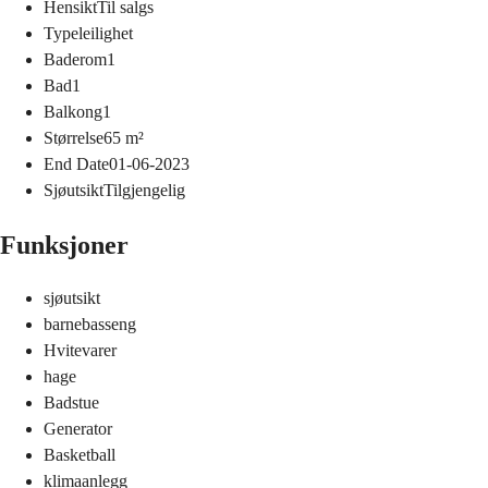
Hensikt
Til salgs
Type
leilighet
Baderom
1
Bad
1
Balkong
1
Størrelse
65
m²
End Date
01-06-2023
Sjøutsikt
Tilgjengelig
Funksjoner
sjøutsikt
barnebasseng
Hvitevarer
hage
Badstue
Generator
Basketball
klimaanlegg