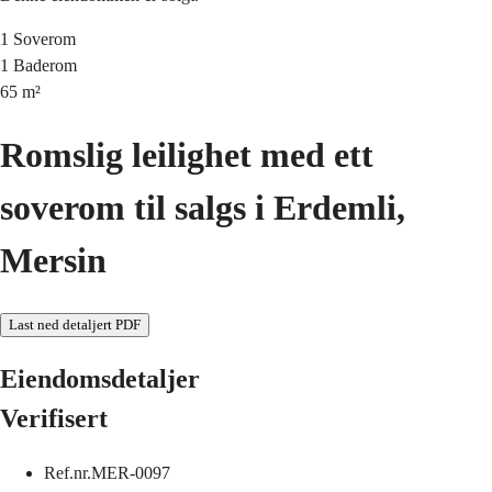
1
Soverom
1
Baderom
65
m²
Romslig leilighet med ett
soverom til salgs i Erdemli,
Mersin
Last ned detaljert PDF
Eiendomsdetaljer
Verifisert
Ref.nr.
MER-0097