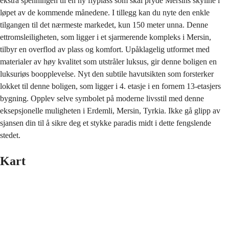
ekstra spenningen til en ny flyplass som skal pryde Mersins skyline i
løpet av de kommende månedene. I tillegg kan du nyte den enkle
tilgangen til det nærmeste markedet, kun 150 meter unna. Denne
ettromsleiligheten, som ligger i et sjarmerende kompleks i Mersin,
tilbyr en overflod av plass og komfort. Upåklagelig utformet med
materialer av høy kvalitet som utstråler luksus, gir denne boligen en
luksuriøs boopplevelse. Nyt den subtile havutsikten som forsterker
lokket til denne boligen, som ligger i 4. etasje i en fornem 13-etasjers
bygning. Opplev selve symbolet på moderne livsstil med denne
eksepsjonelle muligheten i Erdemli, Mersin, Tyrkia. Ikke gå glipp av
sjansen din til å sikre deg et stykke paradis midt i dette fengslende
stedet.
Kart