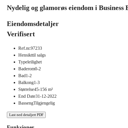
Nydelig og glamorøs eiendom i Business 
Eiendomsdetaljer
Verifisert
Ref.nr.
97233
Hensikt
til salgs
Type
leilighet
Baderom
0-2
Bad
1-2
Balkong
1-3
Størrelse
45-156
m²
End Date
31-12-2022
Basseng
Tilgjengelig
Last ned detaljert PDF
Funksjoner