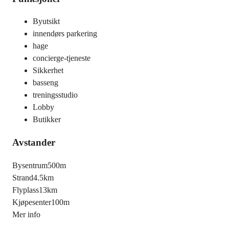
Byutsikt
innendørs parkering
hage
concierge-tjeneste
Sikkerhet
basseng
treningsstudio
Lobby
Butikker
Avstander
Bysentrum
500m
Strand
4.5km
Flyplass
13km
Kjøpesenter
100m
Mer info