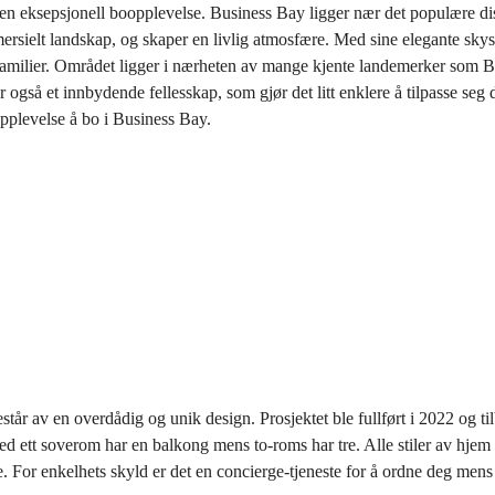
n eksepsjonell boopplevelse. Business Bay ligger nær det populære dist
ielt landskap, og skaper en livlig atmosfære. Med sine elegante skyskr
familier. Området ligger i nærheten av mange kjente landemerker som Bur
også et innbydende fellesskap, som gjør det litt enklere å tilpasse seg 
 opplevelse å bo i Business Bay.
r av en overdådig og unik design. Prosjektet ble fullført i 2022 og tilb
med ett soverom har en balkong mens to-roms har tre. Alle stiler av hje
ne. For enkelhets skyld er det en concierge-tjeneste for å ordne deg mens