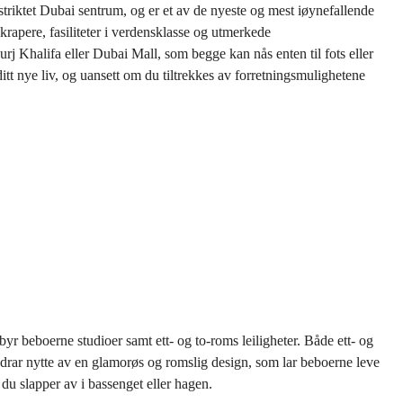
riktet Dubai sentrum, og er et av de nyeste og mest iøynefallende
apere, fasiliteter i verdensklasse og utmerkede
j Khalifa eller Dubai Mall, som begge kan nås enten til fots eller
ditt nye liv, og uansett om du tiltrekkes av forretningsmulighetene
yr beboerne studioer samt ett- og to-roms leiligheter. Både ett- og
m drar nytte av en glamorøs og romslig design, som lar beboerne leve
 du slapper av i bassenget eller hagen.