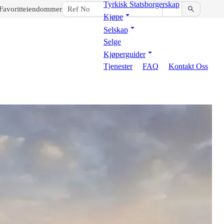
Tyrkisk Statsborgerskap
Favoritteiendommer
Kjøpe
Selskap
Selge
Kjøperguider
Tjenester
FAQ
Kontakt Oss