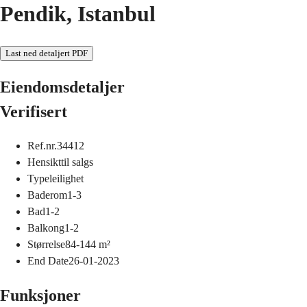
Pendik, Istanbul
Last ned detaljert PDF
Eiendomsdetaljer
Verifisert
Ref.nr.
34412
Hensikt
til salgs
Type
leilighet
Baderom
1-3
Bad
1-2
Balkong
1-2
Størrelse
84-144
m²
End Date
26-01-2023
Funksjoner