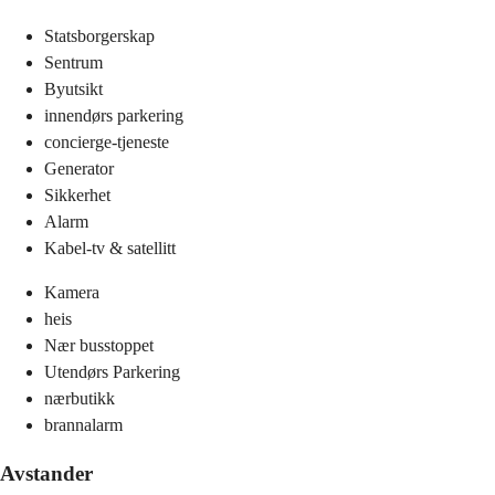
Statsborgerskap
Sentrum
Byutsikt
innendørs parkering
concierge-tjeneste
Generator
Sikkerhet
Alarm
Kabel-tv & satellitt
Kamera
heis
Nær busstoppet
Utendørs Parkering
nærbutikk
brannalarm
Avstander