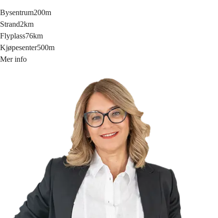
Bysentrum
200m
Strand
2km
Flyplass
76km
Kjøpesenter
500m
Mer info