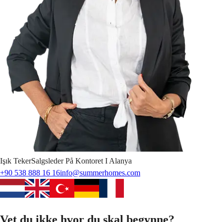
Işık
Teker
Salgsleder På Kontoret I Alanya
+90 538 888 16 16
info@summerhomes.com
Vet du ikke hvor du skal begynne?