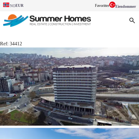
EUR
Favoritter
NO
Eiendommer
Ref:
34412