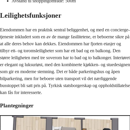
Avstand til shoppingområde: 500m
Leilighetsfunksjoner
Eiendommen har en praktisk sentral beliggenhet, og med en concierge-
tjeneste inkludert som en av de mange fasilitetene, er beboerne sikre på
at alle deres behov kan dekkes. Eiendommen har fjorten etasjer og
tilbyr ett- og toromsleiligheter som har ett bad og en balkong. Den
større leiligheten med tre soverom har to bad og to balkonger. Interiøret
er elegant og luksuriøst, med den kombinerte kjøkken- og stuedesignen
som gir en moderne stemning. Det er både parkeringshus og åpen
bilparkering, men for beboere uten transport vil det nærliggende
busstoppet bli satt pris på. Tyrkisk statsborgerskap og oppholdstillatelse
kan fås for interesserte.
Plantegninger