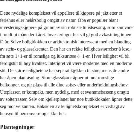
Dette nydelige komplekset vil appellere til kjøpere på jakt etter et
feriehus eller helårsbolig omgitt av natur. Oba er populær blant
investeringskjøpere på grunn av sin robuste turistsesong, som kan vare
i rundt ni måneder i året. Investeringer her vil gi god avkastning innen
få år. Selve boligblokken er arkitektonisk interessant med en blanding
av stein- og glassaksenter. Den har en rekke leilighetsstørrelser å lese,
fra søte 1+1-er til romslige og luksuriøse 4+1-er. Hver leilighet vil bli
ferdigstilt til høy kvalitet. Interiøret vil være moderne med en moderne
stil. De større leilighetene har separat kjøkken til stue, mens de andre
har åpen planløsning. Store glassdører åpner ut mot romslige
balkonger, og gir plass til alle dine spise- eller underholdningsbehov.
Uteplassen er kompakt, men nydelig, med et svømmebasseng omgitt
av solterrasser. Selv om kjellerplanet har noe butikklokaler, åpner dette
seg mot veikanten. Baksiden av leilighetskomplekset er vedlagt av
hensyn til personvern og sikkerhet.
Plantegninger