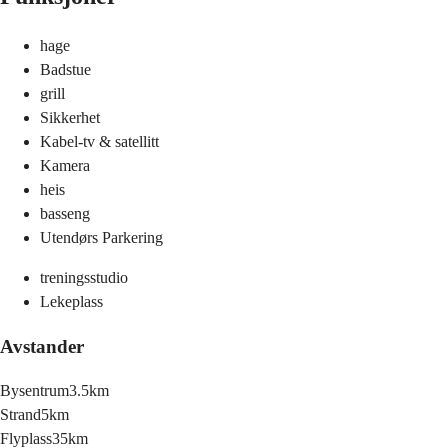
hage
Badstue
grill
Sikkerhet
Kabel-tv & satellitt
Kamera
heis
basseng
Utendørs Parkering
treningsstudio
Lekeplass
Avstander
Bysentrum
3.5km
Strand
5km
Flyplass
35km