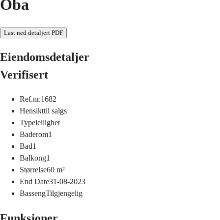
Oba
Last ned detaljert PDF
Eiendomsdetaljer
Verifisert
Ref.nr.
1682
Hensikt
til salgs
Type
leilighet
Baderom
1
Bad
1
Balkong
1
Størrelse
60
m²
End Date
31-08-2023
Basseng
Tilgjengelig
Funksjoner