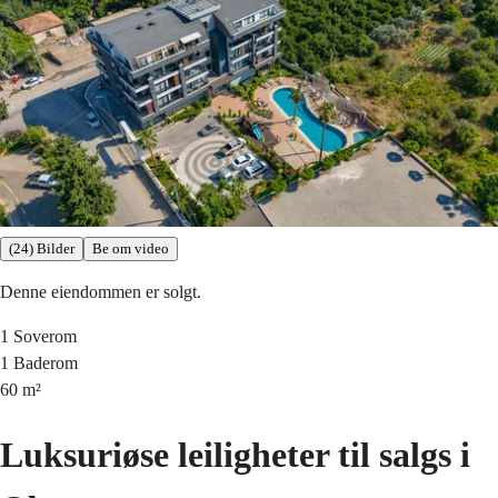
(24) Bilder
Be om video
Denne eiendommen er solgt.
1
Soverom
1
Baderom
60
m²
Luksuriøse leiligheter til salgs i