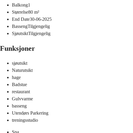
Balkong
1
Størrelse
80
m²
End Date
30-06-2025
Basseng
Tilgjengelig
Sjøutsikt
Tilgjengelig
Funksjoner
sjøutsikt
Naturutsikt
hage
Badstue
restaurant
Gulvvarme
basseng
Utendørs Parkering
treningsstudio
Spa