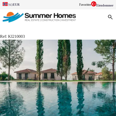
EUR
Favoritter
NO
Eiendommer
Ref:
KI210003