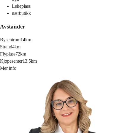
Lekeplass
nærbutikk
Avstander
Bysentrum
14km
Strand
4km
Flyplass
72km
Kjøpesenter
13.5km
Mer info