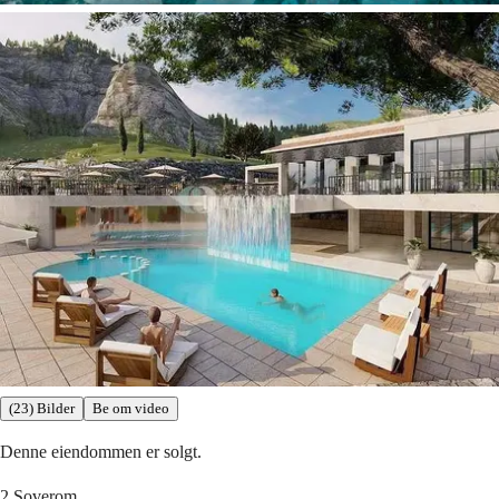
(23) Bilder
Be om video
Denne eiendommen er solgt.
2
Soverom