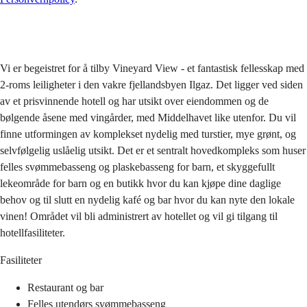
Sende
Vi er begeistret for å tilby Vineyard View - et fantastisk fellesskap med
2-roms leiligheter i den vakre fjellandsbyen Ilgaz. Det ligger ved siden
av et prisvinnende hotell og har utsikt over eiendommen og de
bølgende åsene med vingårder, med Middelhavet like utenfor. Du vil
finne utformingen av komplekset nydelig med turstier, mye grønt, og
selvfølgelig uslåelig utsikt. Det er et sentralt hovedkompleks som huser
felles svømmebasseng og plaskebasseng for barn, et skyggefullt
lekeområde for barn og en butikk hvor du kan kjøpe dine daglige
behov og til slutt en nydelig kafé og bar hvor du kan nyte den lokale
vinen! Området vil bli administrert av hotellet og vil gi tilgang til
hotellfasiliteter.
Fasiliteter
Restaurant og bar
Felles utendørs svømmebasseng