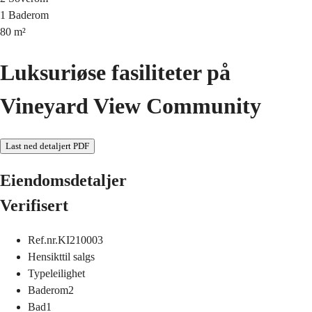
1
Baderom
80
m²
Luksuriøse fasiliteter på
Vineyard View Community
Last ned detaljert PDF
Eiendomsdetaljer
Verifisert
Ref.nr.
KI210003
Hensikt
til salgs
Type
leilighet
Baderom
2
Bad
1