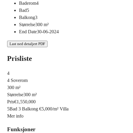
Baderom
4
Bad
5
Balkong
3
Størrelse
300
m²
End Date
30-06-2024
Last ned detaljert PDF
Prisliste
4
4 Soverom
300 m²
Størrelse
300 m²
Pris
€1,550,000
5Bad
3 Balkong
€5,000
/
m²
Villa
Mer info
Funksjoner