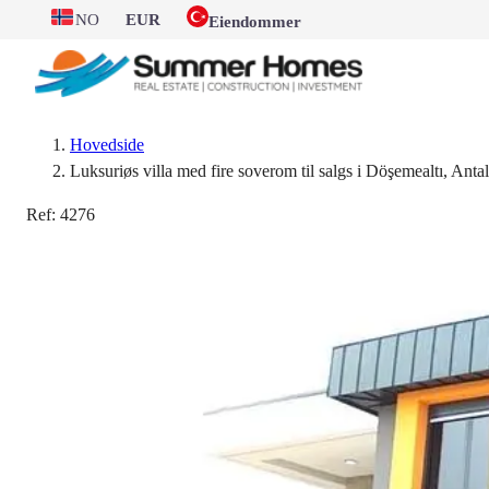
NO
EUR
Eiendommer
Hovedside
Luksuriøs villa med fire soverom til salgs i Döşemealtı, Anta
Ref:
4276