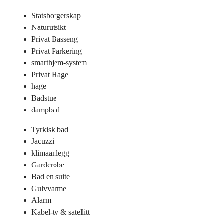
Statsborgerskap
Naturutsikt
Privat Basseng
Privat Parkering
smarthjem-system
Privat Hage
hage
Badstue
dampbad
Tyrkisk bad
Jacuzzi
klimaanlegg
Garderobe
Bad en suite
Gulvvarme
Alarm
Kabel-tv & satellitt