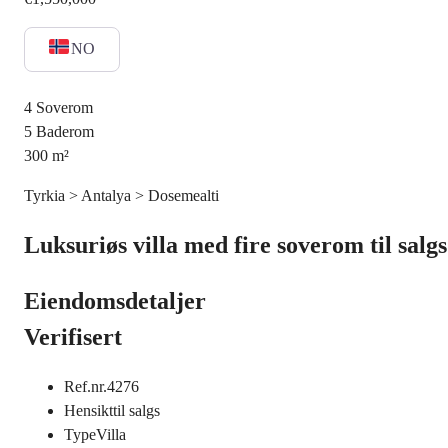
NO
4
Soverom
5
Baderom
300
m²
Tyrkia > Antalya > Dosemealti
Luksuriøs villa med fire soverom til salg
Eiendomsdetaljer
Verifisert
Ref.nr.
4276
Hensikt
til salgs
Type
Villa