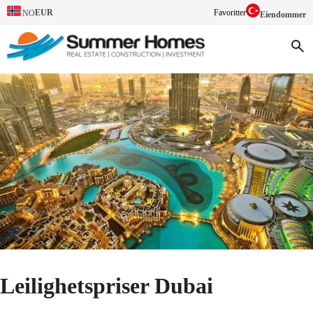
EUR
Favoritter
NO
Eiendommer
Leilighetspriser Dubai