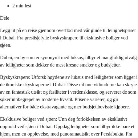
2 min lest
Dele
Legg ut på en reise gjennom overflod med vår guide til leilighetspriser
i Dubai. Fra prestisjefylte byskyskrapere til eksklusive boliger ved
sjøen.
Dubai, en by som er synonymt med luksus, tilbyr et mangfoldig utvalg
av leiligheter som dekker de mest kresne smaker og budsjetter.
Byskyskrapere: Utforsk høydene av luksus med leiligheter som ligger i
de ikoniske skyskraperne i Dubai. Disse urbane vidunderne kan skryte
av en fantastisk utsikt og fasiliteter i verdensklasse, og serverer de som
søker innbegrepet av moderne livsstil. Prisene varierer, og gir
alternativer for både ekstravagante og mer budsjettbevisste kjøpere.
Eksklusive boliger ved sjøen: Unn deg forlokkelsen av eksklusivt
opphold ved sjøen i Dubai. Oppdag leiligheter som tilbyr ikke bare et
hjem, men en opplevelse, med panoramautsikt over Persiabukta. Fra