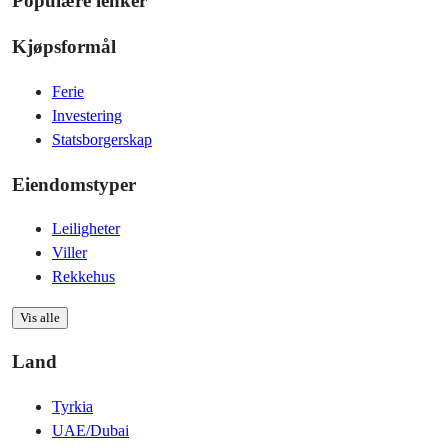
Populære lenker
Kjøpsformål
Ferie
Investering
Statsborgerskap
Eiendomstyper
Leiligheter
Viller
Rekkehus
Vis alle
Land
Tyrkia
UAE/Dubai