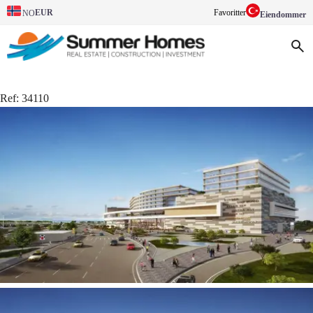
EUR
Favoritter
NO
Eiendommer
Ref:
34110