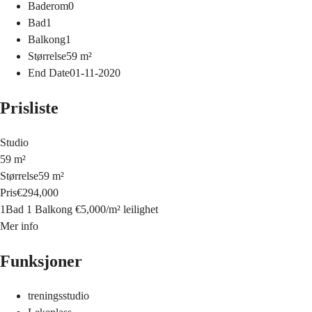
Baderom
0
Bad
1
Balkong
1
Størrelse
59
m²
End Date
01-11-2020
Prisliste
Studio
59 m²
Størrelse
59 m²
Pris
€294,000
1Bad
1 Balkong
€5,000
/
m²
leilighet
Mer info
Funksjoner
treningsstudio