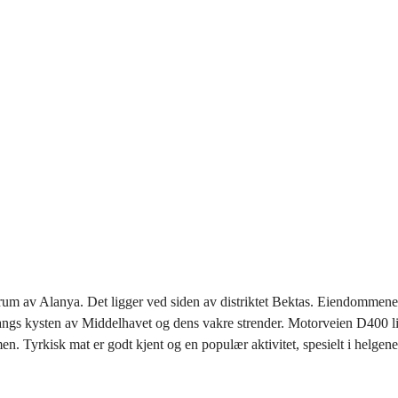
ntrum av Alanya. Det ligger ved siden av distriktet Bektas. Eiendommene
og langs kysten av Middelhavet og dens vakre strender. Motorveien D400 l
en. Tyrkisk mat er godt kjent og en populær aktivitet, spesielt i helgene