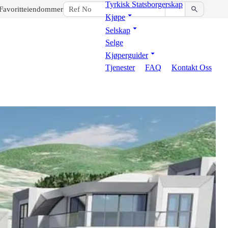
Tyrkisk Statsborgerskap
Favoritteiendommer
Kjøpe
Selskap
Selge
Kjøperguider
Tjenester
FAQ
Kontakt Oss