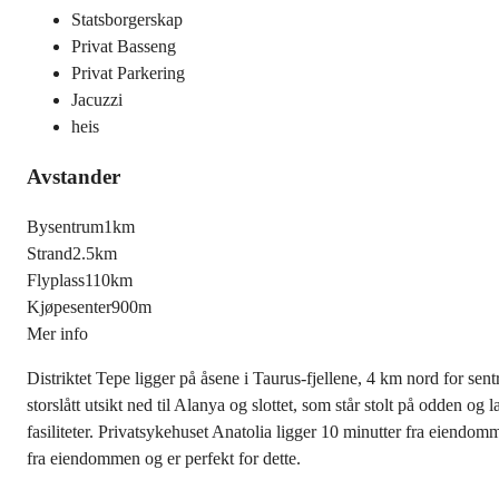
Statsborgerskap
Privat Basseng
Privat Parkering
Jacuzzi
heis
Avstander
Bysentrum
1km
Strand
2.5km
Flyplass
110km
Kjøpesenter
900m
Mer info
Distriktet Tepe ligger på åsene i Taurus-fjellene, 4 km nord for se
storslått utsikt ned til Alanya og slottet, som står stolt på odden 
fasiliteter. Privatsykehuset Anatolia ligger 10 minutter fra eiendomm
fra eiendommen og er perfekt for dette.