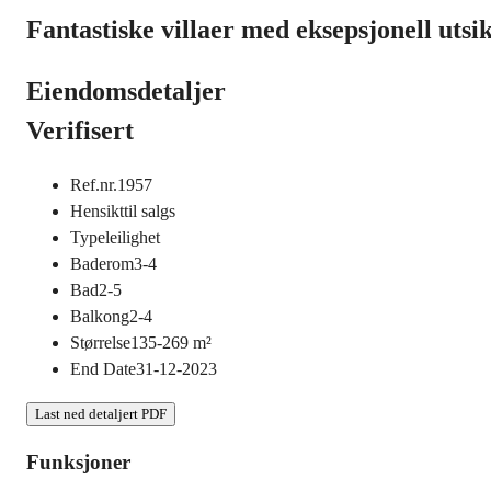
Fantastiske villaer med eksepsjonell utsi
Eiendomsdetaljer
Verifisert
Ref.nr.
1957
Hensikt
til salgs
Type
leilighet
Baderom
3-4
Bad
2-5
Balkong
2-4
Størrelse
135-269
m²
End Date
31-12-2023
Last ned detaljert PDF
Funksjoner