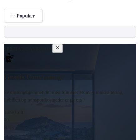
Populær
SPECIAL CAMPAIGN
Gratis Omvisning!
Se drømmehjemmet ditt med Summer Homes; innkvartering,
flybillett og transportkostnader er på oss!
Time Left
00
Days
: