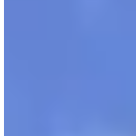
Işık Teker
Salgssjef
Telefon/WhatsApp
+90 538 888 16 16
Ekspert støtte
Bare ett klikk unna.
View 14 Photos
€1,750,000
-
14
%
Spesialpris
€1,500,000
Soverom
:
5
Baderom
:
4
Totalt areal
:
327
m²
Tyrkia > Antalya > Alanya
Luksusvilla nær Alanya utsiktsterrasse
med panoramautsikt