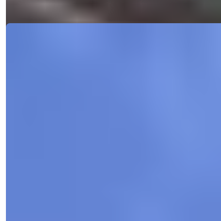
Mulighet
Ref:
2835
Işık Teker
Salgssjef
Telefon/WhatsApp
+90 538 888 16 16
Ekspert støtte
Bare ett klikk unna.