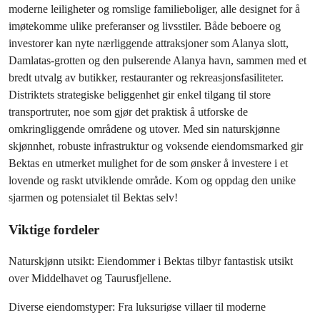
moderne leiligheter og romslige familieboliger, alle designet for å 
imøtekomme ulike preferanser og livsstiler. Både beboere og 
investorer kan nyte nærliggende attraksjoner som Alanya slott, 
Damlatas-grotten og den pulserende Alanya havn, sammen med et 
bredt utvalg av butikker, restauranter og rekreasjonsfasiliteter. 
Distriktets strategiske beliggenhet gir enkel tilgang til store 
transportruter, noe som gjør det praktisk å utforske de 
omkringliggende områdene og utover. Med sin naturskjønne 
skjønnhet, robuste infrastruktur og voksende eiendomsmarked gir 
Bektas en utmerket mulighet for de som ønsker å investere i et 
lovende og raskt utviklende område. Kom og oppdag den unike 
sjarmen og potensialet til Bektas selv!
Viktige fordeler
Naturskjønn utsikt: Eiendommer i Bektas tilbyr fantastisk utsikt 
over Middelhavet og Taurusfjellene.
Diverse eiendomstyper: Fra luksuriøse villaer til moderne 