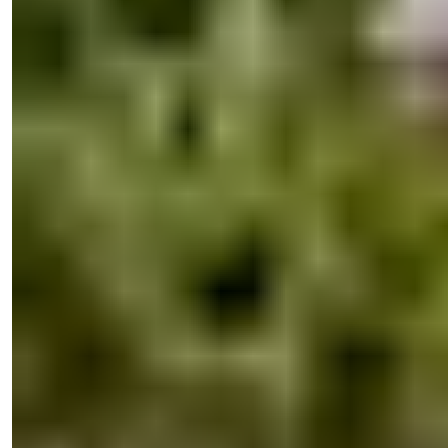
+90 538 888 16 16
Ekspert støtte
Bare ett klikk unna.
Işık Teker
Salgssjef
Telefon/WhatsApp
+90 538 888 16 16
Ekspert støtte
Bare ett klikk unna.
View 26 Photos
Pris
€290,000
Soverom
:
2
Baderom
:
3