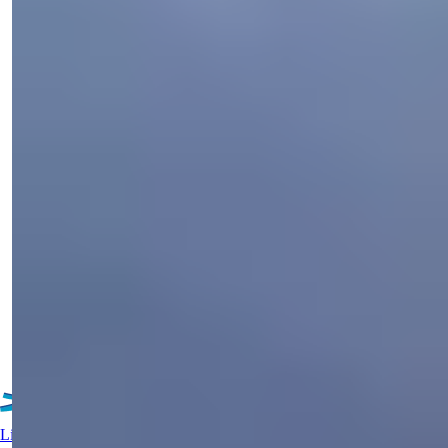
Startpris
€790,000
Soverom
:
2-3
Baderom
:
3-4
Totalt areal
:
248-350
m²
Tyrkia > Antalya > Alanya
Havutsikt Villa i Bektas, Alanya med 2-3
Soverom Til Salgs
Denne eliteforstaden til Alanya ligger på fjellet over den sentrale
byen. Denne ...
Få mer
E-post
Ring meg
Ring meg
informasjon
Live støtte?