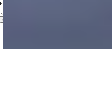
Hold deg oppdatert på de nyeste eiendommene!
Abonner
Bruksvilkår
Personvernregler
2026
© Summer Homes