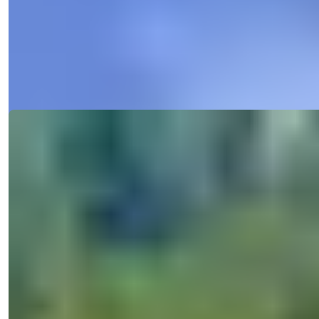
Fullt møblert 5+1 villa i Bektas Alanya. Kvalifiserer for
oppholdstillatelse, pr...
Få mer
E-post
Ring meg
Ring meg
informasjon
Ref:
29001
Işık Teker
Salgssjef
Telefon/WhatsApp
+90 538 888 16 16
Ekspert støtte
Bare ett klikk unna.