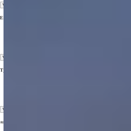
Vis alle
Eiendommer Til Salgs
Eiendom til salgs i Tyrkia
Eiendom til salgs i Dubai
Eiendom til salgs på Nord-Kypros
Vis alle
Tjenester
Visningsturer
Tjenester før og etter eiendomskjøp
Kundeservice av høy standard
Vis alle
Abonner på vårt nyhetsbrev