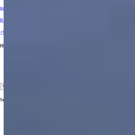
info@summerhomes.com
Ring oss
+90 538 888 16 16
Hurtiglenker
Kjøpe en Eiendom
Selg eiendommen din
Kontakt oss
Vis alle
Selskapet
Samarbeid
Om oss
Våre kundeomtaler