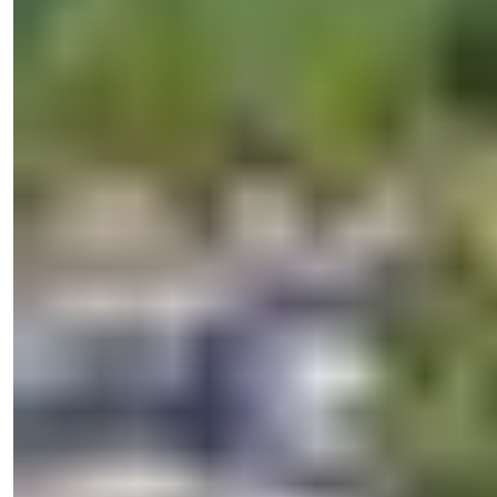
Işık Teker
Salgssjef
Telefon/WhatsApp
+90 538 888 16 16
Ekspert støtte
Bare ett klikk unna.
View 48 Photos
Pris
€600,000
Soverom
:
3
Baderom
:
3
Totalt areal
:
157
m²
Tyrkia > Antalya > Alanya