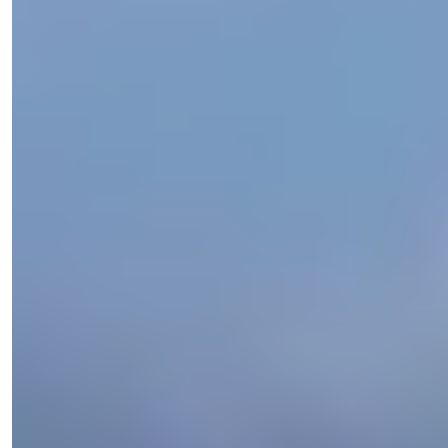
Işık Teker
Salgssjef
Telefon/WhatsApp
+90 538 888 16 16
Ekspert støtte
Bare ett klikk unna.
Işık Teker
Salgssjef
Telefon/WhatsApp
+90 538 888 16 16
Ekspert støtte
Bare ett klikk unna.
View 17 Photos