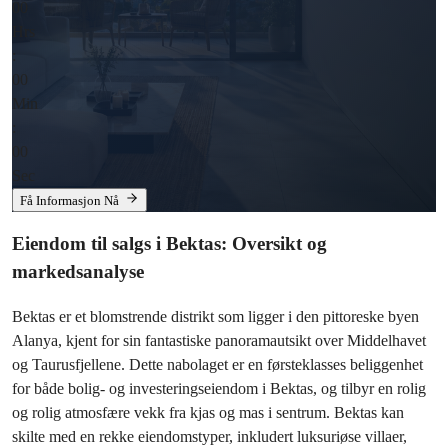
00
Hrs
:
00
Min
:
00
Sec
Få Informasjon Nå
Eiendom til salgs i Bektas: Oversikt og 
markedsanalyse
Bektas er et blomstrende distrikt som ligger i den pittoreske byen 
Alanya, kjent for sin fantastiske panoramautsikt over Middelhavet 
og Taurusfjellene. Dette nabolaget er en førsteklasses beliggenhet 
for både bolig- og investeringseiendom i Bektas, og tilbyr en rolig 
og rolig atmosfære vekk fra kjas og mas i sentrum. Bektas kan 
skilte med en rekke eiendomstyper, inkludert luksuriøse villaer, 