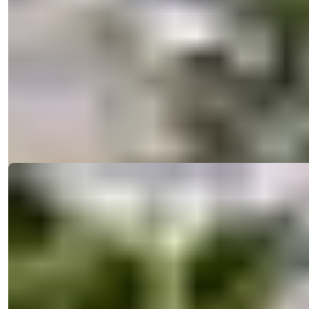
Luksuriøs 3+1 villa med havutsikt til
salgs i Alanya Bektas
Kjøp en statsborgerskapsgodkjent 3+1 luksusvilla til salgs i Alanya
Bektas. Nyt ...
Få mer
E-post
Ring meg
Ring meg
informasjon
Ref:
2493
Işık Teker
Salgssjef
Telefon/WhatsApp