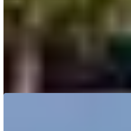
Totalt areal
:
150
m²
Tyrkia > Antalya > Alanya
Villa til salgs i Alanya – 2+1 dubleks i
Bektaş, Tyrkia, egnet for statsborgerskap
2+1 dubleksvilla til salgs i Alanya Bektaş, kun 3 km fra sjøen, med
fri utsikt m...
Få mer
E-post
Ring meg
Ring meg
informasjon
Ref:
1674