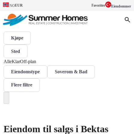
EUR
Favoritter
NO
Eiendommer
Kjøpe
Sted
Alle
Klar
Off-plan
Eiendomstype
Soverom & Bad
Flere filtre
Eiendom til salgs i Bektas