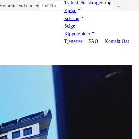
Tyrkisk Statsborgerskap
Favoritteiendommer
Kjøpe
Selskap
Selge
Kjøperguider
Tjenester
FAQ
Kontakt Oss