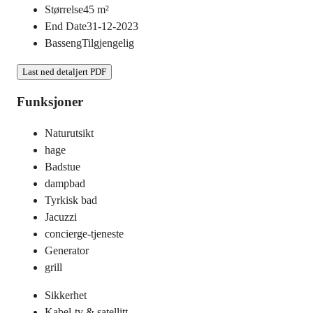
Størrelse
45
m²
End Date
31-12-2023
Basseng
Tilgjengelig
Last ned detaljert PDF
Funksjoner
Naturutsikt
hage
Badstue
dampbad
Tyrkisk bad
Jacuzzi
concierge-tjeneste
Generator
grill
Sikkerhet
Kabel-tv & satellitt