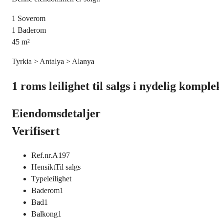
1
Soverom
1
Baderom
45
m²
Tyrkia > Antalya > Alanya
1 roms leilighet til salgs i nydelig komple
Eiendomsdetaljer
Verifisert
Ref.nr.
A197
Hensikt
Til salgs
Type
leilighet
Baderom
1
Bad
1
Balkong
1