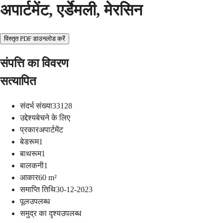
अपार्टमेंट, एर्डेमली, मेरसिन
विस्तृत PDF डाउनलोड करें
संपत्ति का विवरण
सत्यापित
संदर्भ संख्या
33128
उद्देश्य
बेचने के लिए
प्रकार
अपार्टमेंट
बेडरूम
1
बाथरूम
1
बालकनी
1
आकार
60
m²
समाप्ति तिथि
30-12-2023
पूल
उपलब्ध
समुद्र का दृश्य
उपलब्ध