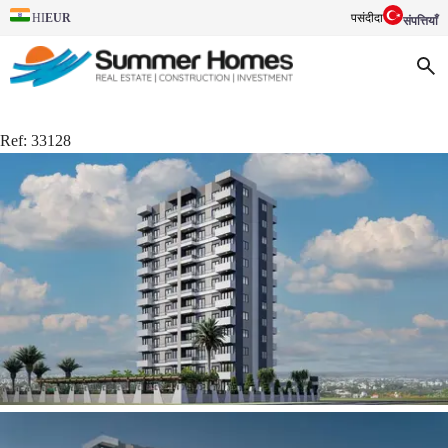
EUR
पसंदीदा
HI
संपत्तियाँ
Ref:
33128