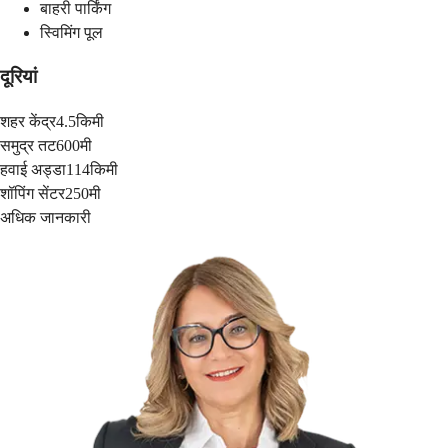
बाहरी पार्किंग
स्विमिंग पूल
दूरियां
शहर केंद्र
4.5किमी
समुद्र तट
600मी
हवाई अड्डा
114किमी
शॉपिंग सेंटर
250मी
अधिक जानकारी