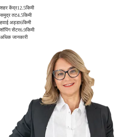
शहर केंद्र
12.5किमी
समुद्र तट
4.5किमी
हवाई अड्डा
6किमी
शॉपिंग सेंटर
6.9किमी
अधिक जानकारी