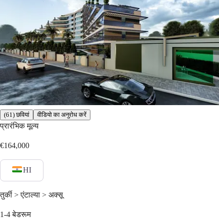
(61) छवियां
वीडियो का अनुरोध करें
प्रारंभिक मूल्य
€164,000
HI
तुर्की > एंटाल्या > अक्सू
1-4
बेडरूम