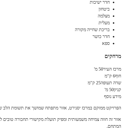
חדר ישיבות
ביטחון
מצלמה
מעלית
בריכת שחייה מקורה
חדר כושר
ספא
מרחקים
מרכז העיר
50 מ'
חוף
6 ק"מ
שדה תעופה
25 ק"מ
קניון
50 מ'
מידע נוסף
הפרויקט ממוקם במרכז יסנירט, אזור מתפתח שמושך את תשומת הלב של משקי
המתחם.