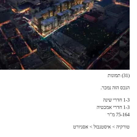
(31) תמונות
הנכס הזה נמכר.
1-3
חדרי שינה
1-3
חדרי אמבטיה
75-164
מ"ר
טורקיה > איסטנבול > אסניורט