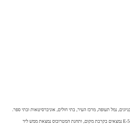
ונים, נמל תעופה, מרכז העיר, בתי חולים, אוניברסיטאות ובתי ספר.
אזור זה חווה צמיחה משמעותית ומפיק תועלת מקישורי תחבורה טובים לעיר המפורסמת של איסטנבול, כולל המטרו ואוטובוס המטרו. מרכזי TEM ו- E-5 נמצאים בקרבת מקום, ותחנת המטרובוס נמצאת ממש ליד