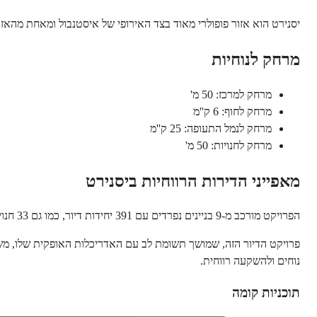
יסנירט הוא אזור פופולרי מאוד בצד האירופי של איסטנבול
ומ
אחת מהאזור
מרחק לנוחיות
מרחק למרכז: 50 מ'
מרחק לחוף: 6 ק''מ
מרחק לנמל התעופה: 25 ק''מ
מרחק לחנויות: 50 מ'
מאפייני הדירות הרווחיות ביסנירט
הפרויקט מורכב מ-9 בניינים נפרדים עם 391 יחידות דיור, כמו גם 33 חנויות ומשרדים. ישנן דירות סטודיו, 1, 2 ו-3 חדרי שינה במתחם.
פרויקט הדיור הזה, שמושך תשומת לב עם האדריכלות האופקית שלו, משת
נוחים ולהשקעה רווחית.
תוכניות קומה