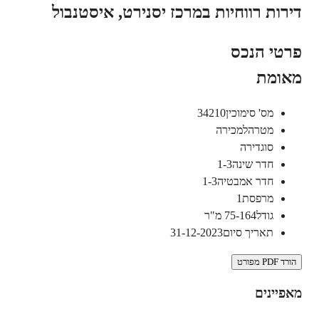
דירות רווחיות במרכז יסנירט, איסטנבול
פרטי הנכס
מאומת
מס' סימוכין
34210
מטרה
למכירה
סוג
דירה
חדר שינה
1-3
חדר אמבטיה
1-3
מרפסת
1
גודל
75-164
מ"ר
תאריך סיום
31-12-2023
הורד PDF מפורט
מאפיינים