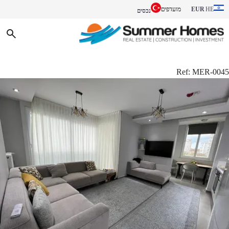
EUR
מועדפים
HE
נכסים
Ref:
MER-0045