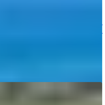
حمام ها
:
1
مساحت
:
50
متر مربع
ترکیه > آنتالیا > آلانیا > اوسالار
آپارتمان ۱+۱ مبله با دید دریا برای فروش در
آلانیا آوسالار
خرید آپارتمان ۱+۱ آماده تحویل با دید دریا در آلانیا آوسالار. کاملاً
مبله با لواز...
ایمیل
با من تماس بگیرید
با من تماس بگیرید
جزئیات
Ref:
28107