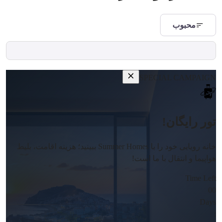
محبوب
SPECIAL CAMPAIGN
تور رایگان!
خانه رویایی خود را با Summer Homes ببینید؛ هزینه اقامت، بلیط
هواپیما و انتقال با ما است!
Time Left
00
Days
: