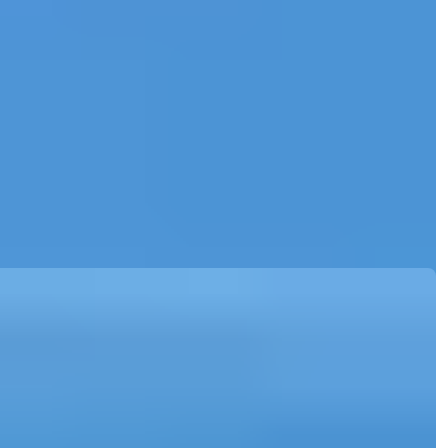
ویلای لوکس با باغ اختصاصی نزدیک ساحل
اینجکوم آلانیا - آوسالار
خرید ویلای ۳+۱ فروشی در آلانیا با قابلیت اخذ شهروندی ترکیه. از
چشم‌انداز خیره‌کن...
ایمیل
با من تماس بگیرید
با من تماس بگیرید
جزئیات
Ref:
28108
Mehdi Tavana