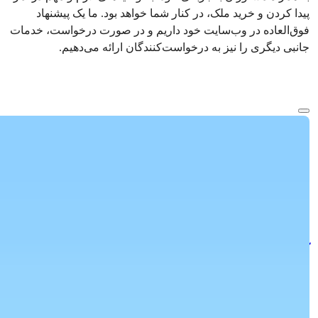
پیدا کردن و خرید ملک، در کنار شما خواهد بود. ما یک پیشنهاد
فوق‌العاده در وب‌سایت خود داریم و در صورت درخواست، خدمات
جانبی دیگری را نیز به درخواست‌کنندگان ارائه می‌دهیم.
متن بیشتر
A225
قیمت
€185,000
Ref:
اتاق خواب ها
:
3
حمام ها
:
2
مساحت
:
142
متر مربع
ترکیه > آنتالیا > آلانیا > اوسالار
خرید آپارتمان 3 اتاقه نزدیک به دریا در
آوسالار آلانیا
در این آپارتمان 3 خوابه نفیس در آوسالار، آلانیا، با امکانات رفاهی
لوکس و نزدیکی ...