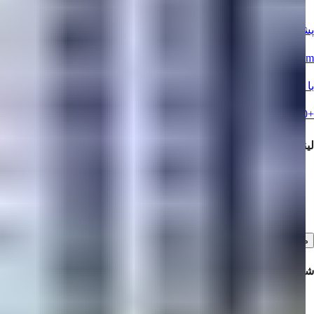
پشتیبانی زنده؟
info@summerhomes.com
با ما تماس بگیرید
+90 538 888 16 16
لینک‌های سریع
خرید ملک
ملک خود را برای فروش ارائه دهید
با ما تماس بگیرید
مشاهده همه
شرکتی
همکاری