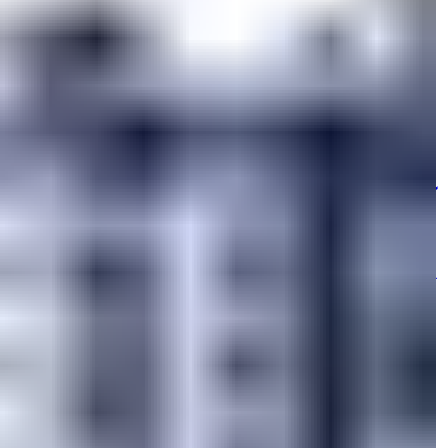
فقط یک کلیک فاصله دارد.
مشاهده عکس ها 28
قیمت
€56,000
اتاق خواب ها
:
1
حمام ها
:
1
مساحت
:
40
متر مربع
ترکیه > آنتالیا > آلانیا > اوسالار
آپارتمان مبله تفریحی در جنگل برای فروش
در آلانیا آوسالار
آپارتمان 1+1 تعطیلات کاملاً مبله برای فروش در آلانیا آوسالار.
غرق در طبیعت جنگل،...
ایمیل
با من تماس بگیرید
با من تماس بگیرید
جزئیات
املاک بیشتر